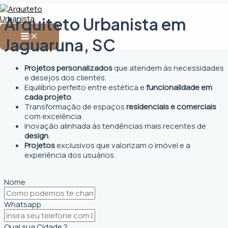
Ir
Main
para
Menu
Arquiteto Urbanista em
o
conteúdo
Jaguaruna, SC
Projetos personalizados
que atendem às necessidades
e desejos dos clientes.
Equilíbrio perfeito entre estética e
funcionalidade em
cada projeto
.
Transformação de espaços
residenciais e comerciais
com excelência.
Inovação alinhada às tendências mais recentes de
design
.
Projetos
exclusivos que valorizam o imóvel e a
experiência dos usuários.
Nome
Whatsapp
Qual sua Cidade ?