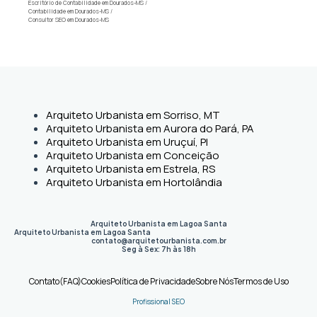
Escritório de Contabilidade em Dourados-MS
/
Contabilidade em Dourados-MS
/
Consultor SEO em Dourados-MS
Arquiteto Urbanista em Sorriso, MT
Arquiteto Urbanista em Aurora do Pará, PA
Arquiteto Urbanista em Uruçuí, PI
Arquiteto Urbanista em Conceição
Arquiteto Urbanista em Estrela, RS
Arquiteto Urbanista em Hortolândia
Arquiteto Urbanista em Lagoa Santa
Arquiteto Urbanista em Lagoa Santa
contato@arquitetourbanista.com.br
Seg à Sex: 7h às 18h
Contato
(FAQ)
Cookies
Política de Privacidade
Sobre Nós
Termos de Uso
Profissional SEO