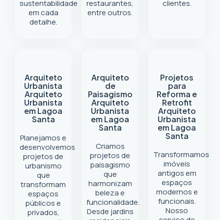
sustentabilidade
restaurantes,
clientes.
em cada
entre outros.
detalhe.
Arquiteto
Arquiteto
Projetos
Urbanista
de
para
Arquiteto
Paisagismo
Reforma e
Urbanista
Arquiteto
Retrofit
em Lagoa
Urbanista
Arquiteto
Santa
em Lagoa
Urbanista
Santa
em Lagoa
Santa
Planejamos e
Criamos
desenvolvemos
Transformamos
projetos de
projetos de
imóveis
paisagismo
urbanismo
antigos em
que
que
espaços
harmonizam
transformam
modernos e
beleza e
espaços
funcionais.
funcionalidade.
públicos e
Nosso
Desde jardins
privados,
serviço de