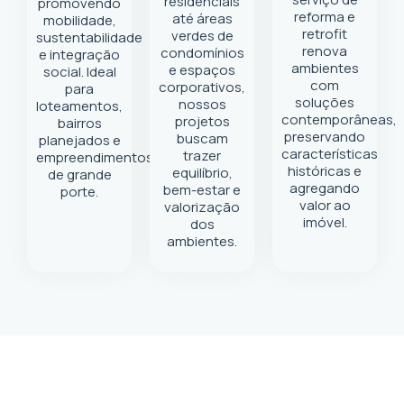
residenciais
promovendo
reforma e
até áreas
mobilidade,
retrofit
verdes de
sustentabilidade
renova
condomínios
e integração
ambientes
e espaços
social. Ideal
com
corporativos,
para
soluções
nossos
loteamentos,
contemporâneas,
projetos
bairros
preservando
buscam
planejados e
características
trazer
empreendimentos
históricas e
equilíbrio,
de grande
agregando
bem-estar e
porte.
valor ao
valorização
imóvel.
dos
ambientes.