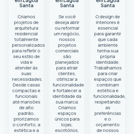
em Lagoa
em Lagoa
em Lagoa
Santa
Santa
Santa
Criamos
Se você
O design de
projetos de
deseja abrir
interiores é
arquitetura
ou reformar
essencial
residencial
um negócio
,
para garantir
totalmente
nossos
que cada
personalizados
projetos
ambiente
para refletir o
comerciais
tenha sua
seu estilo de
são
própria
vida e
planejados
identidade.
atender às
para atrair
Trabalhamos
suas
clientes,
para criar
necessidades.
otimizar a
espaços que
Desde casas
funcionalidade
combinam
compactas e
e fortalecer a
estética e
funcionais
identidade da
funcionalidade,
até mansões
sua marca.
respeitando
de alto
Criamos
as
padrão,
espaços
preferências
priorizamos
únicos para
e o
o conforto, a
lojas,
orçamento
estética e a
escritórios,
de nossos