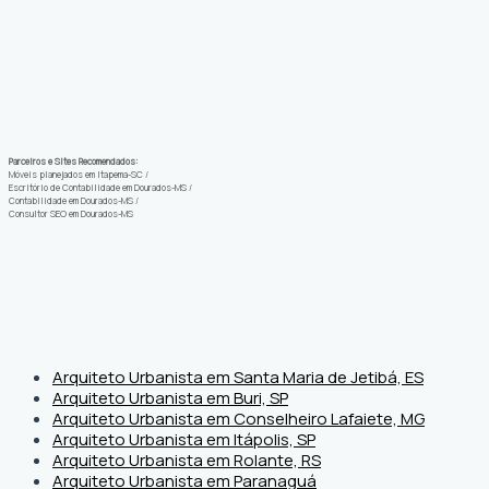
Parceiros e Sites Recomendados:
Móveis planejados em Itapema-SC
/
Escritório de Contabilidade em Dourados-MS
/
Contabilidade em Dourados-MS
/
Consultor SEO em Dourados-MS
Arquiteto Urbanista em Santa Maria de Jetibá, ES
Arquiteto Urbanista em Buri, SP
Arquiteto Urbanista em Conselheiro Lafaiete, MG
Arquiteto Urbanista em Itápolis, SP
Arquiteto Urbanista em Rolante, RS
Arquiteto Urbanista em Paranaguá