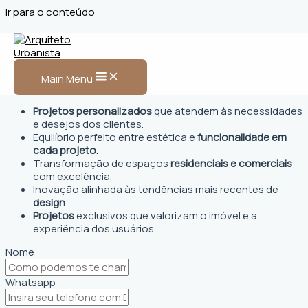
Ir para o conteúdo
Arquiteto Urbanista em
Lajeado, RS
Main Menu
Projetos personalizados
que atendem às necessidades
e desejos dos clientes.
Equilíbrio perfeito entre estética e
funcionalidade em
cada projeto
.
Transformação de espaços
residenciais e comerciais
com excelência.
Inovação alinhada às tendências mais recentes de
design
.
Projetos
exclusivos que valorizam o imóvel e a
experiência dos usuários.
Nome
Whatsapp