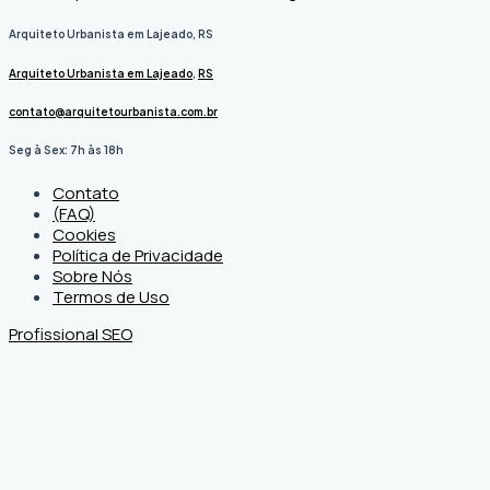
Arquiteto Urbanista em Lajeado, RS
Arquiteto Urbanista em Lajeado
,
RS
contato@arquitetourbanista.com.br
Seg à Sex: 7h às 18h
Contato
(FAQ)
Cookies
Política de Privacidade
Sobre Nós
Termos de Uso
Profissional SEO