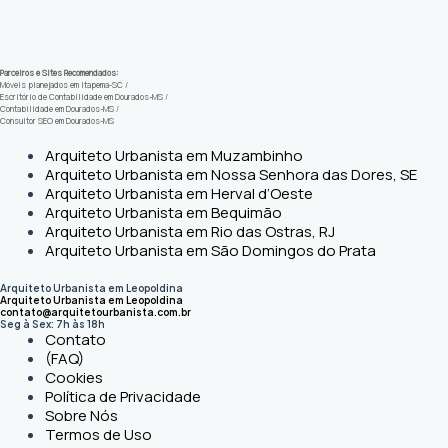
Parceiros e Sites Recomendados:
Móveis planejados em Itapema-SC
/
Escritório de Contabilidade em Dourados-MS
/
Contabilidade em Dourados-MS
/
Consultor SEO em Dourados-MS
Arquiteto Urbanista em Muzambinho
Arquiteto Urbanista em Nossa Senhora das Dores, SE
Arquiteto Urbanista em Herval d’Oeste
Arquiteto Urbanista em Bequimão
Arquiteto Urbanista em Rio das Ostras, RJ
Arquiteto Urbanista em São Domingos do Prata
Arquiteto Urbanista em Leopoldina
Arquiteto Urbanista em Leopoldina
contato@arquitetourbanista.com.br
Seg à Sex: 7h às 18h
Contato
(FAQ)
Cookies
Política de Privacidade
Sobre Nós
Termos de Uso