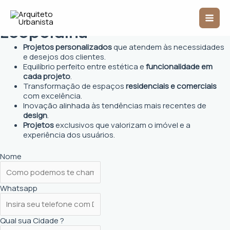
Ir
Arquiteto Urbanista em
Mai
para
o
Leopoldina
Men
conteúdo
Projetos personalizados
que atendem às necessidades
e desejos dos clientes.
Equilíbrio perfeito entre estética e
funcionalidade em
cada projeto
.
Transformação de espaços
residenciais e comerciais
com excelência.
Inovação alinhada às tendências mais recentes de
design
.
Projetos
exclusivos que valorizam o imóvel e a
experiência dos usuários.
Nome
Whatsapp
Qual sua Cidade ?