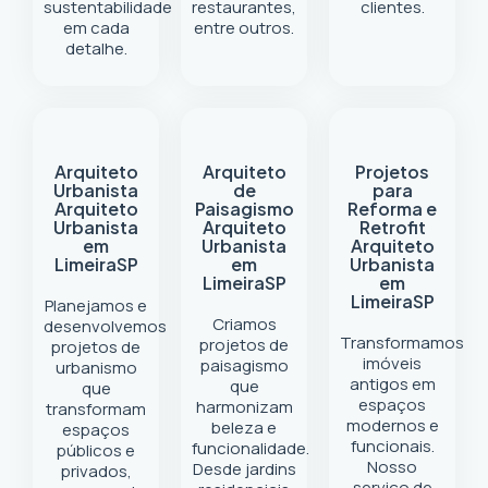
sustentabilidade
restaurantes,
clientes.
em cada
entre outros.
detalhe.
Arquiteto
Arquiteto
Projetos
Urbanista
de
para
Arquiteto
Paisagismo
Reforma e
Urbanista
Arquiteto
Retrofit
em
Urbanista
Arquiteto
Limeira
SP
em
Urbanista
Limeira
SP
em
Limeira
SP
Planejamos e
Criamos
desenvolvemos
Transformamos
projetos de
projetos de
imóveis
paisagismo
urbanismo
antigos em
que
que
espaços
harmonizam
transformam
modernos e
beleza e
espaços
funcionais.
funcionalidade.
públicos e
Nosso
Desde jardins
privados,
serviço de