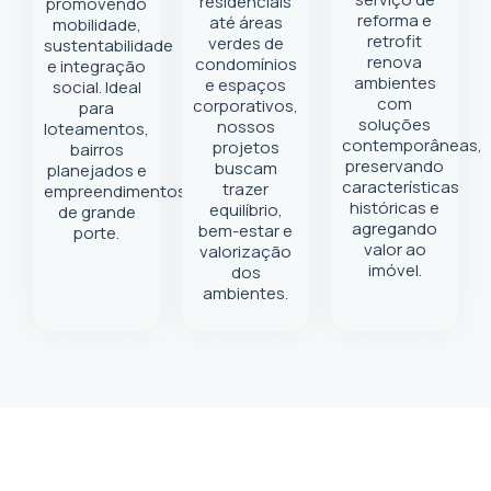
residenciais
promovendo
reforma e
até áreas
mobilidade,
retrofit
verdes de
sustentabilidade
renova
condomínios
e integração
ambientes
e espaços
social. Ideal
com
corporativos,
para
soluções
nossos
loteamentos,
contemporâneas,
projetos
bairros
preservando
buscam
planejados e
características
trazer
empreendimentos
históricas e
equilíbrio,
de grande
agregando
bem-estar e
porte.
valor ao
valorização
imóvel.
dos
ambientes.