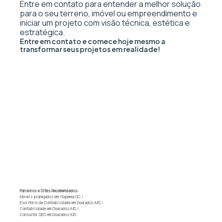
Entre em contato para entender a melhor solução
para o seu terreno, imóvel ou empreendimento e
iniciar um projeto com visão técnica, estética e
estratégica.
Entre em contato e comece hoje mesmo a
transformar seus projetos em realidade!
Parceiros e Sites Recomendados:
Móveis planejados em Itapema-SC
/
Escritório de Contabilidade em Dourados-MS
/
Contabilidade em Dourados-MS
/
Consultor SEO em Dourados-MS