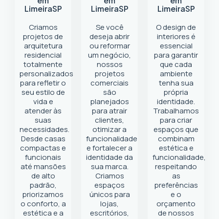
em
em
em
Limeira
SP
Limeira
SP
Limeira
SP
Criamos
Se você
O design de
projetos de
deseja abrir
interiores é
arquitetura
ou reformar
essencial
residencial
um negócio
,
para garantir
totalmente
nossos
que cada
personalizados
projetos
ambiente
para refletir o
comerciais
tenha sua
seu estilo de
são
própria
vida e
planejados
identidade.
atender às
para atrair
Trabalhamos
suas
clientes,
para criar
necessidades.
otimizar a
espaços que
Desde casas
funcionalidade
combinam
compactas e
e fortalecer a
estética e
funcionais
identidade da
funcionalidade,
até mansões
sua marca.
respeitando
de alto
Criamos
as
padrão,
espaços
preferências
priorizamos
únicos para
e o
o conforto, a
lojas,
orçamento
estética e a
escritórios,
de nossos