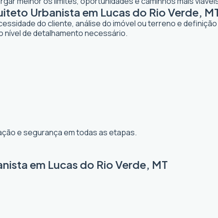
gar melhor os limites, oportunidades e caminhos mais viávei
teto Urbanista em Lucas do Rio Verde, M
dade do cliente, análise do imóvel ou terreno e definição d
o nível de detalhamento necessário.
ização e segurança em todas as etapas.
anista em Lucas do Rio Verde, MT