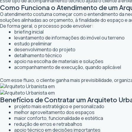
Esse tipo de acompanhamento técnico ajuda o cliente a enxer
Como Funciona o Atendimento de um Arqui
O atendimento costuma começar com o entendimento da necessi
soluções alinhadas ao orçamento, à finalidade do espaço e a
De forma geral, o processo pode envolver:
briefing inicial
levantamento de informações do imóvel ou terreno
estudo preliminar
desenvolvimento do projeto
detalhamento técnico
apoio na escolha de materiais e soluções
acompanhamento de execução, quando aplicável
Com esse fluxo, o cliente ganha mais previsibilidade, organ
Benefícios de Contratar um Arquiteto Urb
projeto mais estratégico e personalizado
melhor aproveitamento dos espaços
maior conforto, funcionalidade e estética
redução de erros e retrabalhos
apoio técnico em decisões importantes