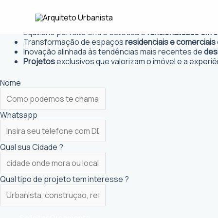
Ir
Arquiteto Urbanista em Lucas do
para
Projetos personalizados
que atendem às necessidades
o
Equilíbrio perfeito entre estética e
funcionalidade em 
conteúdo
Transformação de espaços
residenciais e comerciais
Inovação alinhada às tendências mais recentes de
des
Projetos
exclusivos que valorizam o imóvel e a experiê
Nome
Whatsapp
Qual sua Cidade ?
Qual tipo de projeto tem interesse ?