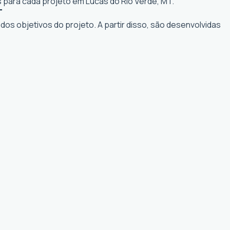
s para cada projeto em Lucas do Rio Verde, MT.
T
os objetivos do projeto. A partir disso, são desenvolvidas