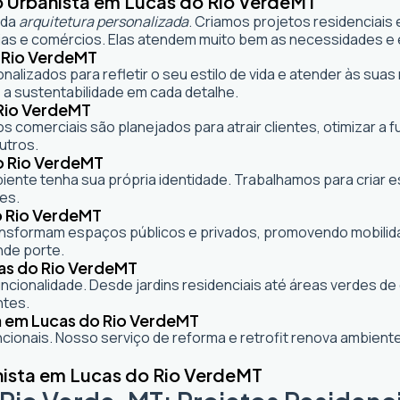
o Urbanista em Lucas do Rio Verde
MT
 da
arquitetura personalizada
. Criamos projetos residenciais
as e comércios. Elas atendem muito bem as necessidades e e
 Rio Verde
MT
onalizados para refletir o seu estilo de vida e atender às s
 a sustentabilidade em cada detalhe.
Rio Verde
MT
s comerciais são planejados para atrair clientes, otimizar a 
utros.
o Rio Verde
MT
mbiente tenha sua própria identidade. Trabalhamos para criar
es.
 Rio Verde
MT
formam espaços públicos e privados, promovendo mobilidade,
nde porte.
as do Rio Verde
MT
cionalidade. Desde jardins residenciais até áreas verdes d
ntes.
a em Lucas do Rio Verde
MT
ionais. Nosso serviço de reforma e retrofit renova ambie
nista em Lucas do Rio Verde
MT