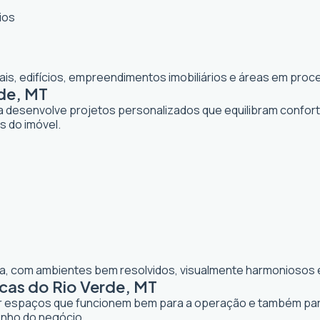
ios
iais, edifícios, empreendimentos imobiliários e áreas em pr
rde, MT
ta desenvolve projetos personalizados que equilibram confor
os do imóvel.
lia, com ambientes bem resolvidos, visualmente harmoniosos e
cas do Rio Verde, MT
iar espaços que funcionem bem para a operação e também para 
enho do negócio.