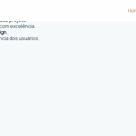
 Rio Verde, MT
Ho
 e desejos dos clientes.
cada projeto
.
com excelência.
ign
.
ncia dos usuários.