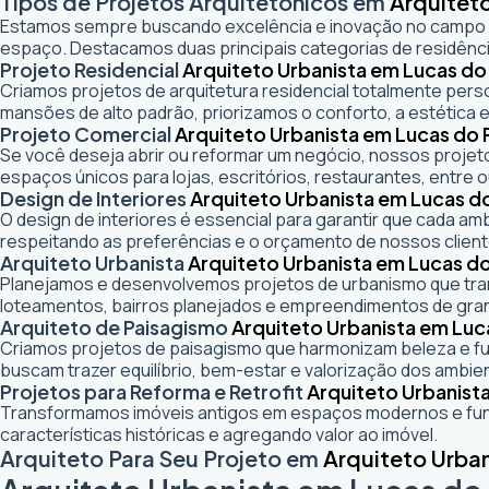
Tipos de Projetos Arquitetônicos em
Arquitet
Estamos sempre buscando excelência e inovação no campo
espaço. Destacamos duas principais categorias de residênci
Projeto Residencial
Arquiteto Urbanista em Lucas do
Criamos projetos de arquitetura residencial totalmente pers
mansões de alto padrão, priorizamos o conforto, a estética e
Projeto Comercial
Arquiteto Urbanista em Lucas do 
Se você deseja abrir ou reformar um negócio
, nossos projeto
espaços únicos para lojas, escritórios, restaurantes, entre o
Design de Interiores
Arquiteto Urbanista em Lucas d
O design de interiores é essencial para garantir que cada a
respeitando as preferências e o orçamento de nossos client
Arquiteto Urbanista
Arquiteto Urbanista em Lucas do
Planejamos e desenvolvemos projetos de urbanismo que trans
loteamentos, bairros planejados e empreendimentos de gra
Arquiteto de Paisagismo
Arquiteto Urbanista em Luc
Criamos projetos de paisagismo que harmonizam beleza e fun
buscam trazer equilíbrio, bem-estar e valorização dos ambie
Projetos para Reforma e Retrofit
Arquiteto Urbanist
Transformamos imóveis antigos em espaços modernos e func
características históricas e agregando valor ao imóvel.
Arquiteto Para Seu Projeto em
Arquiteto Urba