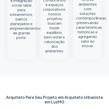
condomínios
e integração
ambientes
e espaços
social. Ideal
com
corporativos,
para
soluções
nossos
loteamentos,
contemporâneas,
projetos
bairros
preservando
buscam
planejados e
características
trazer
empreendimentos
históricas e
equilíbrio,
de grande
agregando
bem-estar e
porte.
valor ao
valorização
imóvel.
dos
ambientes.
Arquiteto Para Seu Projeto em
Arquiteto Urbanista
em Luz
MG