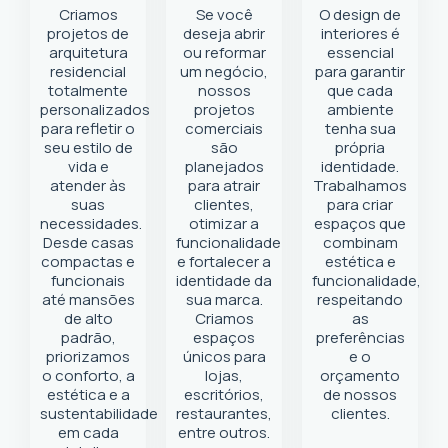
Criamos
Se você
O design de
projetos de
deseja abrir
interiores é
arquitetura
ou reformar
essencial
residencial
um negócio
,
para garantir
totalmente
nossos
que cada
personalizados
projetos
ambiente
para refletir o
comerciais
tenha sua
seu estilo de
são
própria
vida e
planejados
identidade.
atender às
para atrair
Trabalhamos
suas
clientes,
para criar
necessidades.
otimizar a
espaços que
Desde casas
funcionalidade
combinam
compactas e
e fortalecer a
estética e
funcionais
identidade da
funcionalidade,
até mansões
sua marca.
respeitando
de alto
Criamos
as
padrão,
espaços
preferências
priorizamos
únicos para
e o
o conforto, a
lojas,
orçamento
estética e a
escritórios,
de nossos
sustentabilidade
restaurantes,
clientes.
em cada
entre outros.