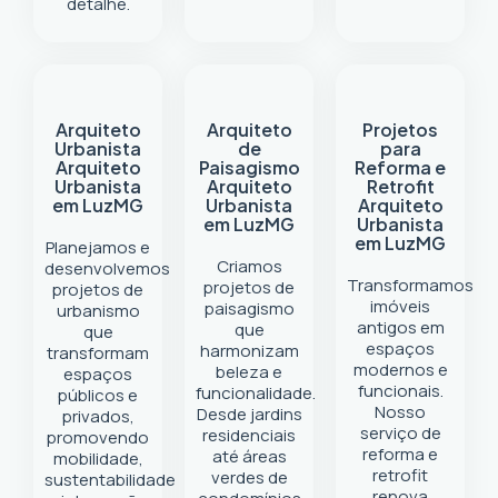
detalhe.
Arquiteto
Arquiteto
Projetos
Urbanista
de
para
Arquiteto
Paisagismo
Reforma e
Urbanista
Arquiteto
Retrofit
em Luz
MG
Urbanista
Arquiteto
em Luz
MG
Urbanista
em Luz
MG
Planejamos e
Criamos
desenvolvemos
Transformamos
projetos de
projetos de
imóveis
paisagismo
urbanismo
antigos em
que
que
espaços
harmonizam
transformam
modernos e
beleza e
espaços
funcionais.
funcionalidade.
públicos e
Nosso
Desde jardins
privados,
serviço de
residenciais
promovendo
reforma e
até áreas
mobilidade,
retrofit
verdes de
sustentabilidade
renova