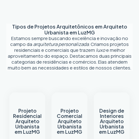
Tipos de Projetos Arquitetônicos em
Arquiteto
Urbanista em Luz
MG
Estamos sempre buscando excelência e inovação no
campo da
arquitetura personalizada
. Criamos projetos
residenciais e comerciais que trazem
luxo
e melhor
aproveitamento do espaço. Destacamos duas principais
categorias de residências e comércios. Elas atendem
muito bem as necessidades e estilos de nossos clientes.
Projeto
Projeto
Design de
Residencial
Comercial
Interiores
Arquiteto
Arquiteto
Arquiteto
Urbanista
Urbanista
Urbanista
em Luz
MG
em Luz
MG
em Luz
MG