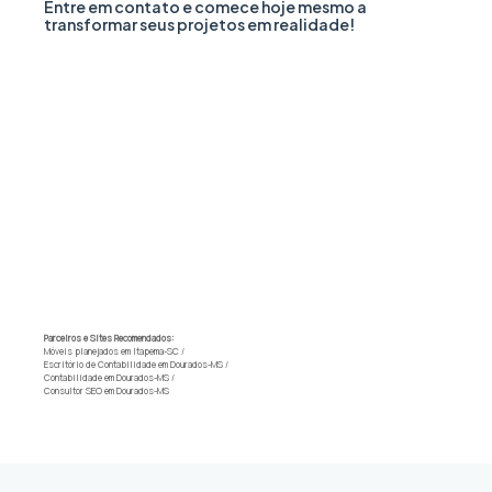
Entre em contato e comece hoje mesmo a
transformar seus projetos em realidade!
Parceiros e Sites Recomendados:
Móveis planejados em Itapema-SC
/
Escritório de Contabilidade em Dourados-MS
/
Contabilidade em Dourados-MS
/
Consultor SEO em Dourados-MS