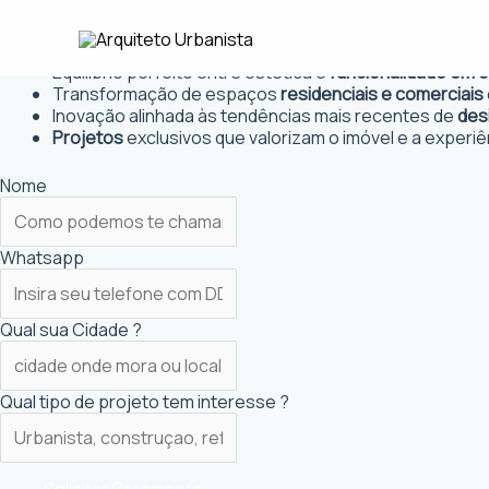
Ir
Arquiteto Urbanista em Luziânia
para
Projetos personalizados
que atendem às necessidades
o
Equilíbrio perfeito entre estética e
funcionalidade em 
conteúdo
Transformação de espaços
residenciais e comerciais
Inovação alinhada às tendências mais recentes de
des
Projetos
exclusivos que valorizam o imóvel e a experiê
Nome
Whatsapp
Qual sua Cidade ?
Qual tipo de projeto tem interesse ?