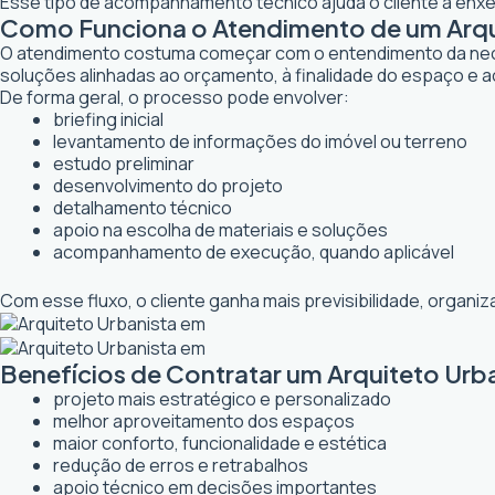
Esse tipo de acompanhamento técnico ajuda o cliente a enxer
Como Funciona o Atendimento de um Arqui
O atendimento costuma começar com o entendimento da necessi
soluções alinhadas ao orçamento, à finalidade do espaço e a
De forma geral, o processo pode envolver:
briefing inicial
levantamento de informações do imóvel ou terreno
estudo preliminar
desenvolvimento do projeto
detalhamento técnico
apoio na escolha de materiais e soluções
acompanhamento de execução, quando aplicável
Com esse fluxo, o cliente ganha mais previsibilidade, organ
Benefícios de Contratar um Arquiteto Urb
projeto mais estratégico e personalizado
melhor aproveitamento dos espaços
maior conforto, funcionalidade e estética
redução de erros e retrabalhos
apoio técnico em decisões importantes