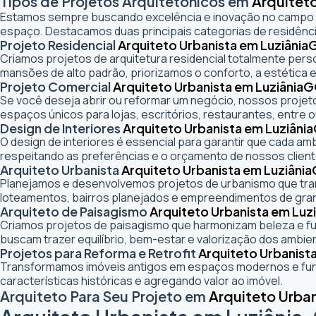
Tipos de Projetos Arquitetônicos em
Arquiteto
Estamos sempre buscando excelência e inovação no campo
espaço. Destacamos duas principais categorias de residênci
Projeto Residencial
Arquiteto Urbanista em Luziânia
Criamos projetos de arquitetura residencial totalmente pers
mansões de alto padrão, priorizamos o conforto, a estética e
Projeto Comercial
Arquiteto Urbanista em Luziânia
G
Se você deseja abrir ou reformar um negócio
, nossos projeto
espaços únicos para lojas, escritórios, restaurantes, entre o
Design de Interiores
Arquiteto Urbanista em Luziânia
O design de interiores é essencial para garantir que cada a
respeitando as preferências e o orçamento de nossos client
Arquiteto Urbanista
Arquiteto Urbanista em Luziânia
Planejamos e desenvolvemos projetos de urbanismo que trans
loteamentos, bairros planejados e empreendimentos de gra
Arquiteto de Paisagismo
Arquiteto Urbanista em Luzi
Criamos projetos de paisagismo que harmonizam beleza e fun
buscam trazer equilíbrio, bem-estar e valorização dos ambie
Projetos para Reforma e Retrofit
Arquiteto Urbanista
Transformamos imóveis antigos em espaços modernos e func
características históricas e agregando valor ao imóvel.
Arquiteto Para Seu Projeto em
Arquiteto Urban