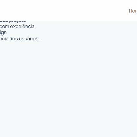
, GO
Ho
 e desejos dos clientes.
cada projeto
.
com excelência.
ign
.
ncia dos usuários.