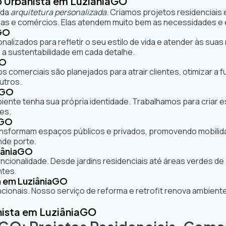
 Urbanista em Luziânia
GO
 da
arquitetura personalizada
. Criamos projetos residenciais
as e comércios. Elas atendem muito bem as necessidades e e
GO
onalizados para refletir o seu estilo de vida e atender às s
 a sustentabilidade em cada detalhe.
O
s comerciais são planejados para atrair clientes, otimizar a 
utros.
GO
mbiente tenha sua própria identidade. Trabalhamos para criar
es.
GO
formam espaços públicos e privados, promovendo mobilidade,
nde porte.
ânia
GO
cionalidade. Desde jardins residenciais até áreas verdes d
ntes.
 em Luziânia
GO
ionais. Nosso serviço de reforma e retrofit renova ambie
ista em Luziânia
GO