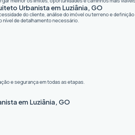
gar melhor os limites, oportunidades e caminhos mais viáveis
teto Urbanista em Luziânia, GO
dade do cliente, análise do imóvel ou terreno e definição d
o nível de detalhamento necessário.
ização e segurança em todas as etapas.
anista em Luziânia, GO