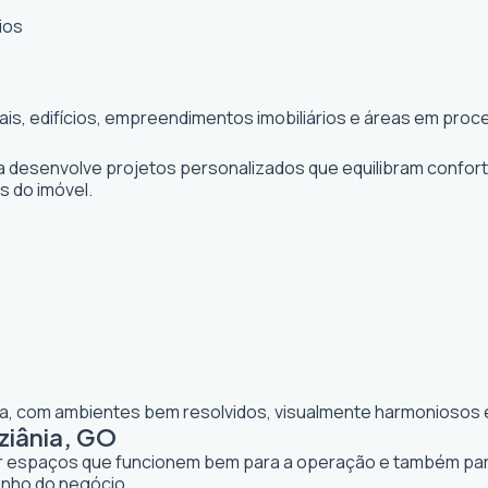
ios
iais, edifícios, empreendimentos imobiliários e áreas em pr
ta desenvolve projetos personalizados que equilibram confor
os do imóvel.
lia, com ambientes bem resolvidos, visualmente harmoniosos e
ziânia, GO
iar espaços que funcionem bem para a operação e também para 
enho do negócio.