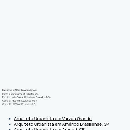
Parceiros e Sites Recomendados:
Móveis planejados em Itapema-SC
/
Escritório de Contabilidade em Dourados-MS
/
Contabilidade em Dourados-MS
/
Consultor SEO em Dourados-MS
Arquiteto Urbanista em Várzea Grande
Arquiteto Urbanista em Américo Brasiliense, SP
Arquiteto Urbanista em Aracati, CE