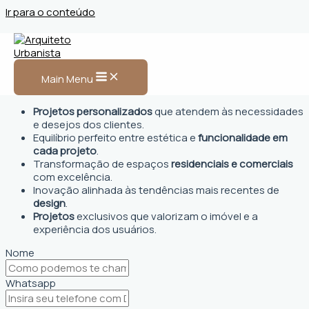
Ir para o conteúdo
Arquiteto Urbanista em
Macaúbas
Main Menu
Projetos personalizados
que atendem às necessidades
e desejos dos clientes.
Equilíbrio perfeito entre estética e
funcionalidade em
cada projeto
.
Transformação de espaços
residenciais e comerciais
com excelência.
Inovação alinhada às tendências mais recentes de
design
.
Projetos
exclusivos que valorizam o imóvel e a
experiência dos usuários.
Nome
Whatsapp