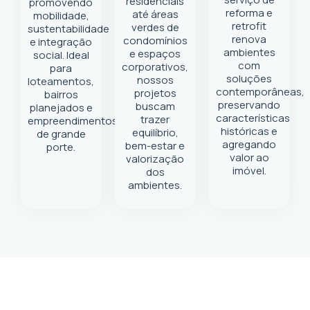
residenciais
promovendo
reforma e
até áreas
mobilidade,
retrofit
verdes de
sustentabilidade
renova
condomínios
e integração
ambientes
e espaços
social. Ideal
com
corporativos,
para
soluções
nossos
loteamentos,
contemporâneas,
projetos
bairros
preservando
buscam
planejados e
características
trazer
empreendimentos
históricas e
equilíbrio,
de grande
agregando
bem-estar e
porte.
valor ao
valorização
imóvel.
dos
ambientes.