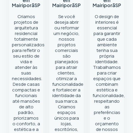
em
em
em
Mairiporã
SP
Mairiporã
SP
Mairiporã
SP
Criamos
Se você
O design de
projetos de
deseja abrir
interiores é
arquitetura
ou reformar
essencial
residencial
um negócio
,
para garantir
totalmente
nossos
que cada
personalizados
projetos
ambiente
para refletir o
comerciais
tenha sua
seu estilo de
são
própria
vida e
planejados
identidade.
atender às
para atrair
Trabalhamos
suas
clientes,
para criar
necessidades.
otimizar a
espaços que
Desde casas
funcionalidade
combinam
compactas e
e fortalecer a
estética e
funcionais
identidade da
funcionalidade,
até mansões
sua marca.
respeitando
de alto
Criamos
as
padrão,
espaços
preferências
priorizamos
únicos para
e o
o conforto, a
lojas,
orçamento
estética e a
escritórios,
de nossos