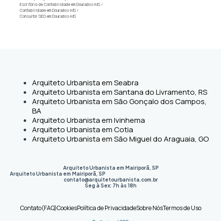
Escritório de Contabilidade em Dourados-MS
/
Contabilidade em Dourados-MS
/
Consultor SEO em Dourados-MS
Arquiteto Urbanista em Seabra
Arquiteto Urbanista em Santana do Livramento, RS
Arquiteto Urbanista em São Gonçalo dos Campos,
BA
Arquiteto Urbanista em Ivinhema
Arquiteto Urbanista em Cotia
Arquiteto Urbanista em São Miguel do Araguaia, GO
Arquiteto Urbanista em Mairiporã, SP
Arquiteto Urbanista em Mairiporã
,
SP
contato@arquitetourbanista.com.br
Seg à Sex: 7h às 18h
Contato
(FAQ)
Cookies
Política de Privacidade
Sobre Nós
Termos de Uso