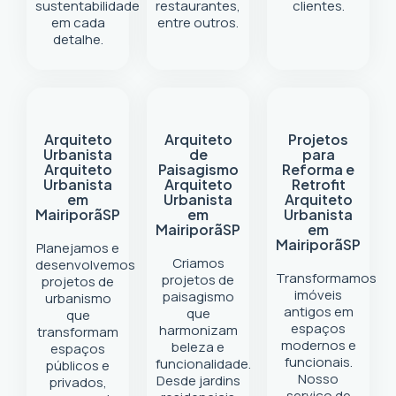
sustentabilidade
restaurantes,
clientes.
em cada
entre outros.
detalhe.
Arquiteto
Arquiteto
Projetos
Urbanista
de
para
Arquiteto
Paisagismo
Reforma e
Urbanista
Arquiteto
Retrofit
em
Urbanista
Arquiteto
Mairiporã
SP
em
Urbanista
Mairiporã
SP
em
Mairiporã
SP
Planejamos e
Criamos
desenvolvemos
Transformamos
projetos de
projetos de
imóveis
paisagismo
urbanismo
antigos em
que
que
espaços
harmonizam
transformam
modernos e
beleza e
espaços
funcionais.
funcionalidade.
públicos e
Nosso
Desde jardins
privados,
serviço de