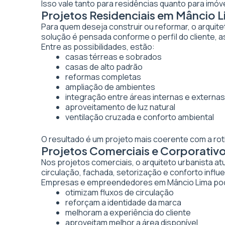
Isso vale tanto para residências quanto para imó
Projetos Residenciais em Mâncio 
Para quem deseja construir ou reformar, o arquite
solução é pensada conforme o perfil do cliente, as
Entre as possibilidades, estão:
casas térreas e sobrados
casas de alto padrão
reformas completas
ampliação de ambientes
integração entre áreas internas e externas
aproveitamento de luz natural
ventilação cruzada e conforto ambiental
O resultado é um projeto mais coerente com a rot
Projetos Comerciais e Corporativ
Nos projetos comerciais, o arquiteto urbanista a
circulação, fachada, setorização e conforto inf
Empresas e empreendedores em Mâncio Lima pod
otimizam fluxos de circulação
reforçam a identidade da marca
melhoram a experiência do cliente
aproveitam melhor a área disponível