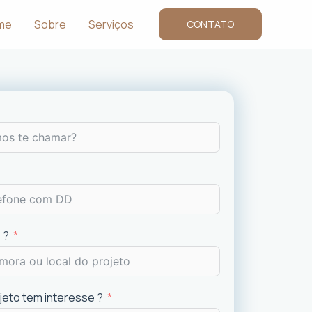
me
Sobre
Serviços
CONTATO
 ?
ojeto tem interesse ?