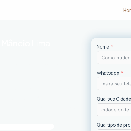
Ho
 Mâncio Lima
Nome
m às necessidades e desejos dos
Whatsapp
uncionalidade em cada projeto
.
ciais e comerciais
com excelência.
is recentes de
design
.
Qual sua Cidade
imóvel e a experiência dos usuários.
Qual tipo de pr