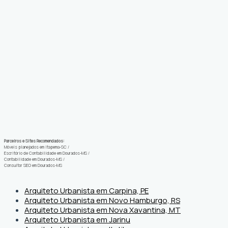
Parceiros e Sites Recomendados:
Móveis planejados em Itapema-SC
/
Escritório de Contabilidade em Dourados-MS
/
Contabilidade em Dourados-MS
/
Consultor SEO em Dourados-MS
Arquiteto Urbanista em Carpina, PE
Arquiteto Urbanista em Novo Hamburgo, RS
Arquiteto Urbanista em Nova Xavantina, MT
Arquiteto Urbanista em Jarinu