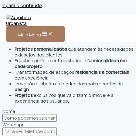
Ir para o conteúdo
Arquiteto Urbanista em
Maracanã
Main Menu
Projetos personalizados
que atendem às necessidades
e desejos dos clientes.
Equilíbrio perfeito entre estética e
funcionalidade em
cada projeto
.
Transformação de espaços
residenciais e comerciais
com excelência.
Inovação alinhada às tendências mais recentes de
design
.
Projetos
exclusivos que valorizam o imóvel e a
experiência dos usuários.
Nome
Whatsapp