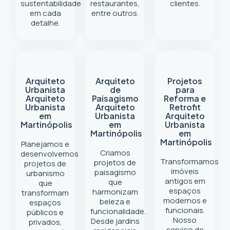
sustentabilidade
restaurantes,
clientes.
em cada
entre outros.
detalhe.
Arquiteto
Arquiteto
Projetos
Urbanista
de
para
Arquiteto
Paisagismo
Reforma e
Urbanista
Arquiteto
Retrofit
em
Urbanista
Arquiteto
Martinópolis
em
Urbanista
Martinópolis
em
Martinópolis
Planejamos e
Criamos
desenvolvemos
Transformamos
projetos de
projetos de
imóveis
paisagismo
urbanismo
antigos em
que
que
espaços
harmonizam
transformam
modernos e
beleza e
espaços
funcionais.
funcionalidade.
públicos e
Nosso
Desde jardins
privados,
serviço de