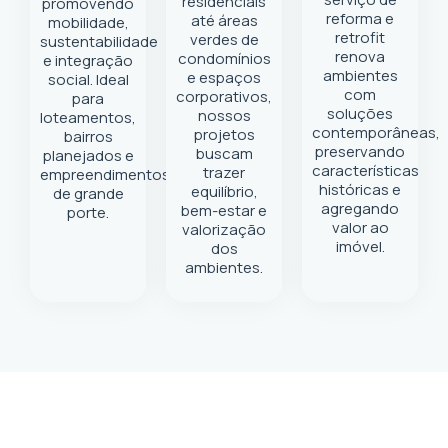
residenciais
promovendo
reforma e
até áreas
mobilidade,
retrofit
verdes de
sustentabilidade
renova
condomínios
e integração
ambientes
e espaços
social. Ideal
com
corporativos,
para
soluções
nossos
loteamentos,
contemporâneas,
projetos
bairros
preservando
buscam
planejados e
características
trazer
empreendimentos
históricas e
equilíbrio,
de grande
agregando
bem-estar e
porte.
valor ao
valorização
imóvel.
dos
ambientes.