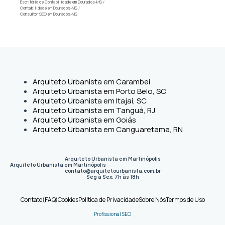
Escritório de Contabilidade em Dourados-MS
/
Contabilidade em Dourados-MS
/
Consultor SEO em Dourados-MS
Arquiteto Urbanista em Carambeí
Arquiteto Urbanista em Porto Belo, SC
Arquiteto Urbanista em Itajaí, SC
Arquiteto Urbanista em Tanguá, RJ
Arquiteto Urbanista em Goiás
Arquiteto Urbanista em Canguaretama, RN
Arquiteto Urbanista em Martinópolis
Arquiteto Urbanista em Martinópolis
contato@arquitetourbanista.com.br
Seg à Sex: 7h às 18h
Contato
(FAQ)
Cookies
Política de Privacidade
Sobre Nós
Termos de Uso
Profissional SEO