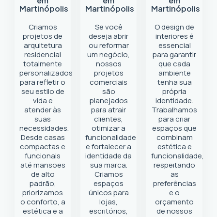
em
em
em
Martinópolis
Martinópolis
Martinópolis
Criamos
Se você
O design de
projetos de
deseja abrir
interiores é
arquitetura
ou reformar
essencial
residencial
um negócio
,
para garantir
totalmente
nossos
que cada
personalizados
projetos
ambiente
para refletir o
comerciais
tenha sua
seu estilo de
são
própria
vida e
planejados
identidade.
atender às
para atrair
Trabalhamos
suas
clientes,
para criar
necessidades.
otimizar a
espaços que
Desde casas
funcionalidade
combinam
compactas e
e fortalecer a
estética e
funcionais
identidade da
funcionalidade,
até mansões
sua marca.
respeitando
de alto
Criamos
as
padrão,
espaços
preferências
priorizamos
únicos para
e o
o conforto, a
lojas,
orçamento
estética e a
escritórios,
de nossos