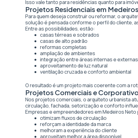
Isso vale tanto para residências quanto para imó
Projetos Residenciais em Medeiro
Para quem deseja construir ou reformar, o arquite
solução é pensada conforme o perfil do cliente, as
Entre as possibilidades, estão:
casas térreas e sobrados
casas de alto padrão
reformas completas
ampliação de ambientes
integração entre áreas internas e externas
aproveitamento de luz natural
ventilação cruzada e conforto ambiental
O resultado é um projeto mais coerente com a rot
Projetos Comerciais e Corporativ
Nos projetos comerciais, o arquiteto urbanista a
circulação, fachada, setorização e conforto inf
Empresas e empreendedores em Medeiros Neto p
otimizam fluxos de circulação
reforçam a identidade da marca
melhoram a experiência do cliente
aproveitam melhor a área disponível