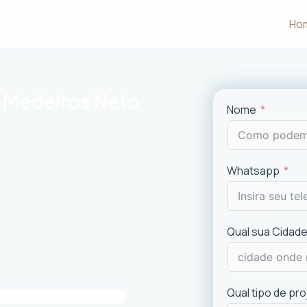
Ho
m Medeiros Neto
Nome
m às necessidades e desejos dos
Whatsapp
uncionalidade em cada projeto
.
ciais e comerciais
com excelência.
is recentes de
design
.
Qual sua Cidade
imóvel e a experiência dos usuários.
Qual tipo de pr