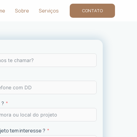
me
Sobre
Serviços
CONTATO
 ?
ojeto tem interesse ?