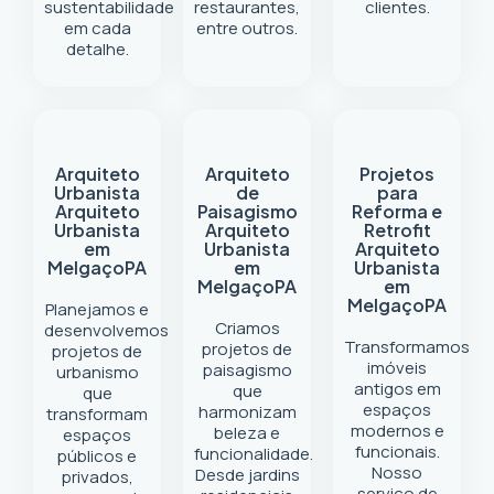
sustentabilidade
restaurantes,
clientes.
em cada
entre outros.
detalhe.
Arquiteto
Arquiteto
Projetos
Urbanista
de
para
Arquiteto
Paisagismo
Reforma e
Urbanista
Arquiteto
Retrofit
em
Urbanista
Arquiteto
Melgaço
PA
em
Urbanista
Melgaço
PA
em
Melgaço
PA
Planejamos e
Criamos
desenvolvemos
Transformamos
projetos de
projetos de
imóveis
paisagismo
urbanismo
antigos em
que
que
espaços
harmonizam
transformam
modernos e
beleza e
espaços
funcionais.
funcionalidade.
públicos e
Nosso
Desde jardins
privados,
serviço de