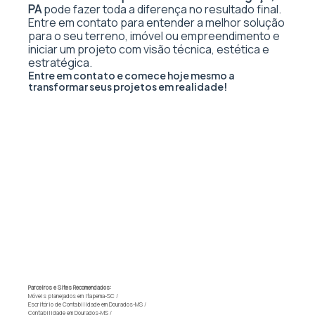
PA
pode fazer toda a diferença no resultado final.
Entre em contato para entender a melhor solução
para o seu terreno, imóvel ou empreendimento e
iniciar um projeto com visão técnica, estética e
estratégica.
Entre em contato e comece hoje mesmo a
transformar seus projetos em realidade!
Parceiros e Sites Recomendados:
Móveis planejados em Itapema-SC
/
Escritório de Contabilidade em Dourados-MS
/
Contabilidade em Dourados-MS
/