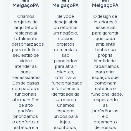
em
em
em
Melgaço
PA
Melgaço
PA
Melgaço
PA
Criamos
Se você
O design de
projetos de
deseja abrir
interiores é
arquitetura
ou reformar
essencial
residencial
um negócio
,
para garantir
totalmente
nossos
que cada
personalizados
projetos
ambiente
para refletir o
comerciais
tenha sua
seu estilo de
são
própria
vida e
planejados
identidade.
atender às
para atrair
Trabalhamos
suas
clientes,
para criar
necessidades.
otimizar a
espaços que
Desde casas
funcionalidade
combinam
compactas e
e fortalecer a
estética e
funcionais
identidade da
funcionalidade,
até mansões
sua marca.
respeitando
de alto
Criamos
as
padrão,
espaços
preferências
priorizamos
únicos para
e o
o conforto, a
lojas,
orçamento
estética e a
escritórios,
de nossos