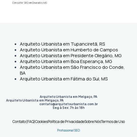
Consultor SEO em Dourados-MS
Arquiteto Urbanista em Tupanciretã, RS
Arquiteto Urbanista em Humberto de Campos
Arquiteto Urbanista em Presidente Olegário, MG
Arquiteto Urbanista em Boa Esperança, MG
Arquiteto Urbanista em São Francisco do Conde,
BA
Arquiteto Urbanista em Fátima do Sul, MS
Arquiteto Urbanista em Melgaço, PA
Arquiteto Urbanista em Melgaço
,
PA
contato@arquitetourbanista.com.br
Seg à Sex: 7h às 18h
Contato
(FAQ)
Cookies
Política de Privacidade
Sobre Nós
Termos de Uso
Profissional SEO