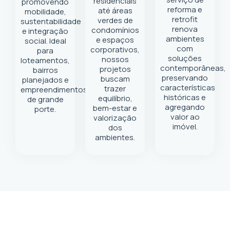
residenciais
promovendo
reforma e
até áreas
mobilidade,
retrofit
verdes de
sustentabilidade
renova
condomínios
e integração
ambientes
e espaços
social. Ideal
com
corporativos,
para
soluções
nossos
loteamentos,
contemporâneas,
projetos
bairros
preservando
buscam
planejados e
características
trazer
empreendimentos
históricas e
equilíbrio,
de grande
agregando
bem-estar e
porte.
valor ao
valorização
imóvel.
dos
ambientes.