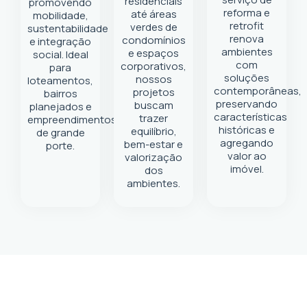
residenciais
promovendo
reforma e
até áreas
mobilidade,
retrofit
verdes de
sustentabilidade
renova
condomínios
e integração
ambientes
e espaços
social. Ideal
com
corporativos,
para
soluções
nossos
loteamentos,
contemporâneas,
projetos
bairros
preservando
buscam
planejados e
características
trazer
empreendimentos
históricas e
equilíbrio,
de grande
agregando
bem-estar e
porte.
valor ao
valorização
imóvel.
dos
ambientes.