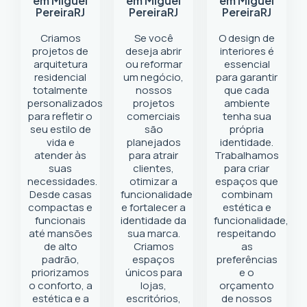
em Miguel
em Miguel
em Miguel
Pereira
RJ
Pereira
RJ
Pereira
RJ
Criamos
Se você
O design de
projetos de
deseja abrir
interiores é
arquitetura
ou reformar
essencial
residencial
um negócio
,
para garantir
totalmente
nossos
que cada
personalizados
projetos
ambiente
para refletir o
comerciais
tenha sua
seu estilo de
são
própria
vida e
planejados
identidade.
atender às
para atrair
Trabalhamos
suas
clientes,
para criar
necessidades.
otimizar a
espaços que
Desde casas
funcionalidade
combinam
compactas e
e fortalecer a
estética e
funcionais
identidade da
funcionalidade,
até mansões
sua marca.
respeitando
de alto
Criamos
as
padrão,
espaços
preferências
priorizamos
únicos para
e o
o conforto, a
lojas,
orçamento
estética e a
escritórios,
de nossos