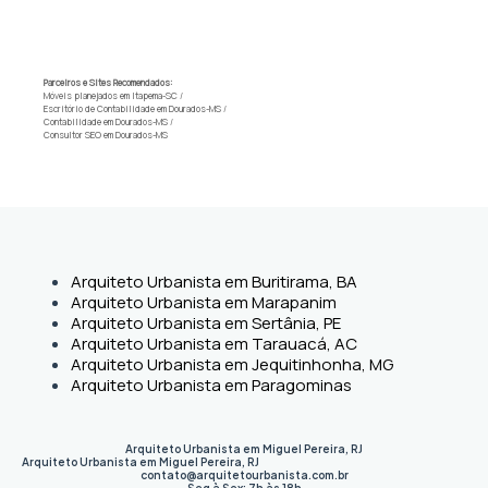
Parceiros e Sites Recomendados:
Móveis planejados em Itapema-SC
/
Escritório de Contabilidade em Dourados-MS
/
Contabilidade em Dourados-MS
/
Consultor SEO em Dourados-MS
Arquiteto Urbanista em Buritirama, BA
Arquiteto Urbanista em Marapanim
Arquiteto Urbanista em Sertânia, PE
Arquiteto Urbanista em Tarauacá, AC
Arquiteto Urbanista em Jequitinhonha, MG
Arquiteto Urbanista em Paragominas
Arquiteto Urbanista em Miguel Pereira, RJ
Arquiteto Urbanista em Miguel Pereira
,
RJ
contato@arquitetourbanista.com.br
Seg à Sex: 7h às 18h