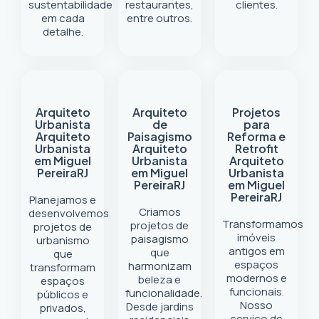
sustentabilidade
restaurantes,
clientes.
em cada
entre outros.
detalhe.
Arquiteto
Arquiteto
Projetos
Urbanista
de
para
Arquiteto
Paisagismo
Reforma e
Urbanista
Arquiteto
Retrofit
em Miguel
Urbanista
Arquiteto
Pereira
RJ
em Miguel
Urbanista
Pereira
RJ
em Miguel
Pereira
RJ
Planejamos e
Criamos
desenvolvemos
Transformamos
projetos de
projetos de
imóveis
paisagismo
urbanismo
antigos em
que
que
espaços
harmonizam
transformam
modernos e
beleza e
espaços
funcionais.
funcionalidade.
públicos e
Nosso
Desde jardins
privados,
serviço de