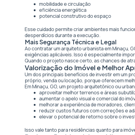
mobilidade e circulação
eficiência energética
potencial construtivo do espaço
Esse cuidado permite criar ambientes mais funcio
desperdícios durante a execução.
Mais Segurança Técnica e Legal
Ao contratar um arquiteto urbanista em Minaçu, 
exigências aplicáveis. Isso é especialmente imp
Quando o projeto nasce certo, as chances de atr
Valorização do Imóvel e Melhor 
Um dos principais benefícios de investir em um pr
próprio, venda ou locação, porque oferecem melhor
Em Minaçu, GO, um projeto arquitetônico ou urbaní
aproveitar melhor terrenos e áreas subutil
aumentar o apelo visual e comercial do imó
melhorar a experiência de moradores, clien
reduzir custos futuros com correções e a
elevar o potencial de retorno sobre o inve
Isso vale tanto para residências quanto para imó