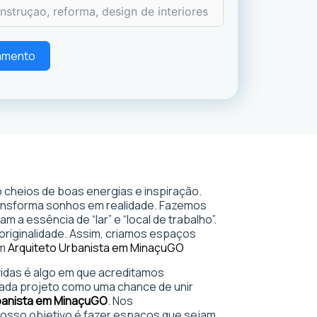
çamento
 cheios de boas energias e inspiração.
ransforma sonhos em realidade. Fazemos
 a essência de “lar” e “local de trabalho”.
 originalidade. Assim, criamos espaços
em
Arquiteto Urbanista em Minaçu
GO
 vidas é algo em que acreditamos
ada projeto como uma chance de unir
banista em Minaçu
GO
. Nos
sso objetivo é fazer espaços que sejam