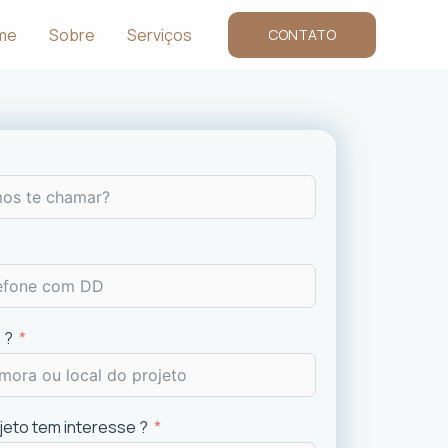
me
Sobre
Serviços
CONTATO
 ?
ojeto tem interesse ?