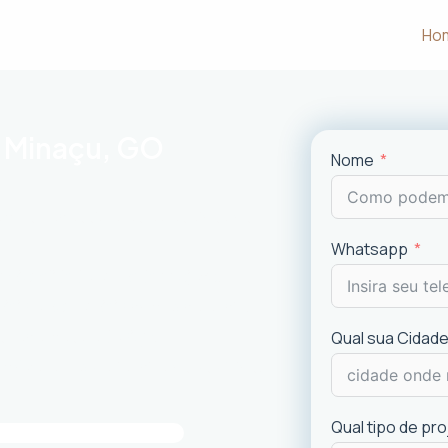
Ho
m Minaçu, GO
Nome
m às necessidades e desejos dos
Whatsapp
uncionalidade em cada projeto
.
ciais e comerciais
com excelência.
is recentes de
design
.
Qual sua Cidade
imóvel e a experiência dos usuários.
Qual tipo de pr