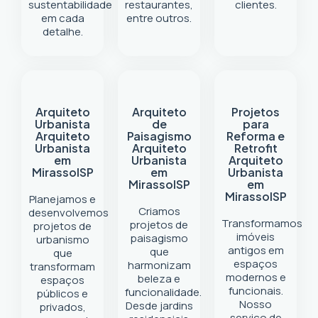
sustentabilidade
restaurantes,
clientes.
em cada
entre outros.
detalhe.
Arquiteto
Arquiteto
Projetos
Urbanista
de
para
Arquiteto
Paisagismo
Reforma e
Urbanista
Arquiteto
Retrofit
em
Urbanista
Arquiteto
Mirassol
SP
em
Urbanista
Mirassol
SP
em
Mirassol
SP
Planejamos e
Criamos
desenvolvemos
Transformamos
projetos de
projetos de
imóveis
paisagismo
urbanismo
antigos em
que
que
espaços
harmonizam
transformam
modernos e
beleza e
espaços
funcionais.
funcionalidade.
públicos e
Nosso
Desde jardins
privados,
serviço de