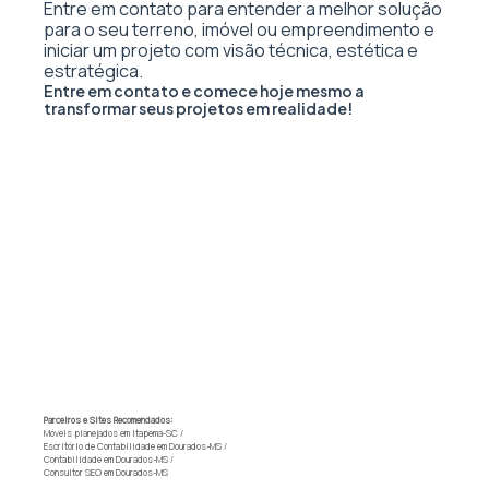
Entre em contato para entender a melhor solução
para o seu terreno, imóvel ou empreendimento e
iniciar um projeto com visão técnica, estética e
estratégica.
Entre em contato e comece hoje mesmo a
transformar seus projetos em realidade!
Parceiros e Sites Recomendados:
Móveis planejados em Itapema-SC
/
Escritório de Contabilidade em Dourados-MS
/
Contabilidade em Dourados-MS
/
Consultor SEO em Dourados-MS