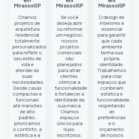
em
em
em
Mirassol
SP
Mirassol
SP
Mirassol
SP
Criamos
Se você
O design de
projetos de
deseja abrir
interiores é
arquitetura
ou reformar
essencial
residencial
um negócio
,
para garantir
totalmente
nossos
que cada
personalizados
projetos
ambiente
para refletir o
comerciais
tenha sua
seu estilo de
são
própria
vida e
planejados
identidade.
atender às
para atrair
Trabalhamos
suas
clientes,
para criar
necessidades.
otimizar a
espaços que
Desde casas
funcionalidade
combinam
compactas e
e fortalecer a
estética e
funcionais
identidade da
funcionalidade,
até mansões
sua marca.
respeitando
de alto
Criamos
as
padrão,
espaços
preferências
priorizamos
únicos para
e o
o conforto, a
lojas,
orçamento
estética e a
escritórios,
de nossos