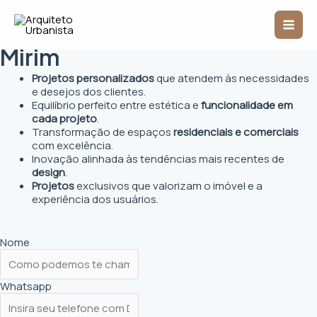
Ir
Mai
para
Arquiteto Urbanista em Mogi
o
Men
conteúdo
Mirim
Projetos personalizados
que atendem às necessidades
e desejos dos clientes.
Equilíbrio perfeito entre estética e
funcionalidade em
cada projeto
.
Transformação de espaços
residenciais e comerciais
com excelência.
Inovação alinhada às tendências mais recentes de
design
.
Projetos
exclusivos que valorizam o imóvel e a
experiência dos usuários.
Nome
Whatsapp