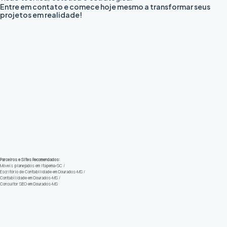
Entre em contato e comece hoje mesmo a transformar seus
projetos em realidade!
Parceiros e Sites Recomendados:
Móveis planejados em Itapema-SC
/
Escritório de Contabilidade em Dourados-MS
/
Contabilidade em Dourados-MS
/
Consultor SEO em Dourados-MS