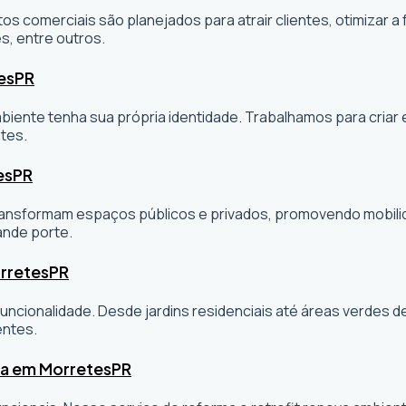
os comerciais são planejados para atrair clientes, otimizar a 
s, entre outros.
es
PR
ambiente tenha sua própria identidade. Trabalhamos para cria
tes.
es
PR
sformam espaços públicos e privados, promovendo mobilidade
ande porte.
rretes
PR
ncionalidade. Desde jardins residenciais até áreas verdes 
entes.
ta em Morretes
PR