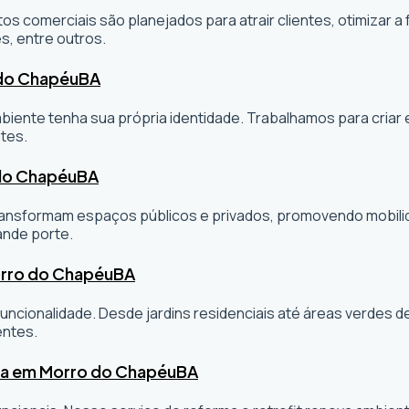
os comerciais são planejados para atrair clientes, otimizar a 
s, entre outros.
 do Chapéu
BA
ambiente tenha sua própria identidade. Trabalhamos para cria
tes.
 do Chapéu
BA
sformam espaços públicos e privados, promovendo mobilidade
ande porte.
orro do Chapéu
BA
ncionalidade. Desde jardins residenciais até áreas verdes 
entes.
ta em Morro do Chapéu
BA