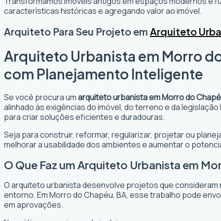
Transformamos imóveis antigos em espaços modernos e fun
características históricas e agregando valor ao imóvel.
Arquiteto Para Seu Projeto em
Arquiteto Urb
Arquiteto Urbanista em Morro do
com Planejamento Inteligente
Se você procura um
arquiteto urbanista em Morro do Chapé
alinhado às exigências do imóvel, do terreno e da legislaçã
para criar soluções eficientes e duradouras.
Seja para construir, reformar, regularizar, projetar ou plan
melhorar a usabilidade dos ambientes e aumentar o potencia
O Que Faz um Arquiteto Urbanista em Mo
O arquiteto urbanista desenvolve projetos que consideram 
entorno. Em Morro do Chapéu, BA, esse trabalho pode envol
em aprovações.