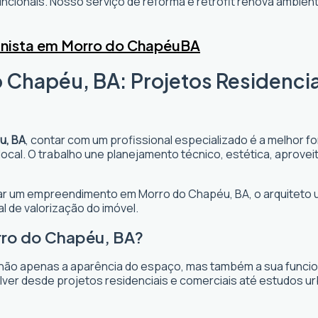
cionais. Nosso serviço de reforma e retrofit renova ambi
anista em Morro do Chapéu
BA
 Chapéu, BA: Projetos Residencia
u, BA
, contar com um profissional especializado é a melhor f
o local. O trabalho une planejamento técnico, estética, aprov
ejar um empreendimento em Morro do Chapéu, BA, o arquiteto ur
l de valorização do imóvel.
rro do Chapéu, BA?
não apenas a aparência do espaço, mas também a sua funciona
ver desde projetos residenciais e comerciais até estudos ur