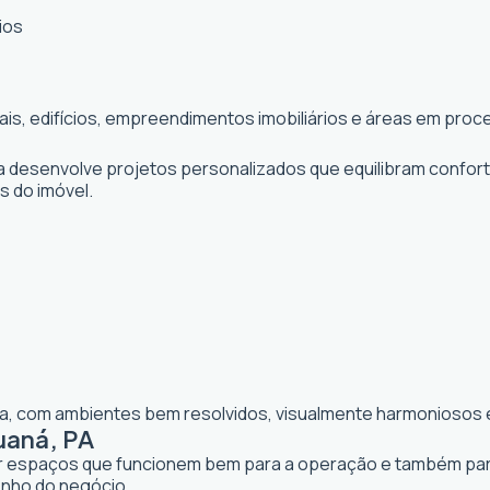
ios
iais, edifícios, empreendimentos imobiliários e áreas em pr
ta desenvolve projetos personalizados que equilibram confor
os do imóvel.
lia, com ambientes bem resolvidos, visualmente harmoniosos e
uaná, PA
iar espaços que funcionem bem para a operação e também para 
enho do negócio.