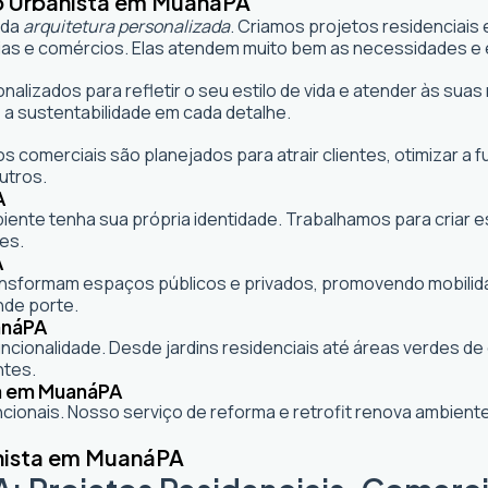
o Urbanista em Muaná
PA
 da
arquitetura personalizada
. Criamos projetos residenciais
as e comércios. Elas atendem muito bem as necessidades e e
onalizados para refletir o seu estilo de vida e atender às s
 a sustentabilidade em cada detalhe.
s comerciais são planejados para atrair clientes, otimizar a 
utros.
A
mbiente tenha sua própria identidade. Trabalhamos para criar
es.
A
formam espaços públicos e privados, promovendo mobilidade,
nde porte.
aná
PA
cionalidade. Desde jardins residenciais até áreas verdes d
ntes.
a em Muaná
PA
ionais. Nosso serviço de reforma e retrofit renova ambie
nista em Muaná
PA