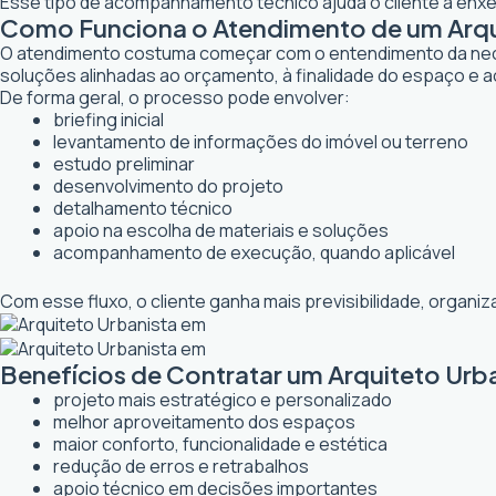
Esse tipo de acompanhamento técnico ajuda o cliente a enxer
Como Funciona o Atendimento de um Arqu
O atendimento costuma começar com o entendimento da necessi
soluções alinhadas ao orçamento, à finalidade do espaço e a
De forma geral, o processo pode envolver:
briefing inicial
levantamento de informações do imóvel ou terreno
estudo preliminar
desenvolvimento do projeto
detalhamento técnico
apoio na escolha de materiais e soluções
acompanhamento de execução, quando aplicável
Com esse fluxo, o cliente ganha mais previsibilidade, organ
Benefícios de Contratar um Arquiteto Urb
projeto mais estratégico e personalizado
melhor aproveitamento dos espaços
maior conforto, funcionalidade e estética
redução de erros e retrabalhos
apoio técnico em decisões importantes