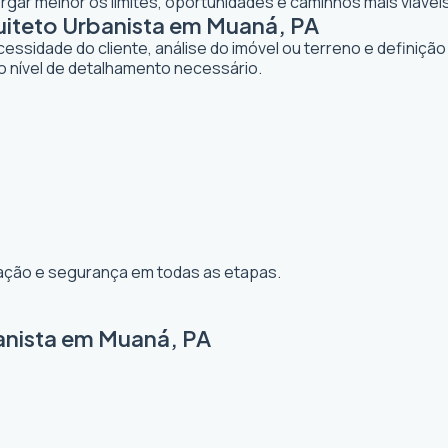
gar melhor os limites, oportunidades e caminhos mais viávei
iteto Urbanista em Muaná, PA
dade do cliente, análise do imóvel ou terreno e definição d
o nível de detalhamento necessário.
ização e segurança em todas as etapas.
anista em Muaná, PA