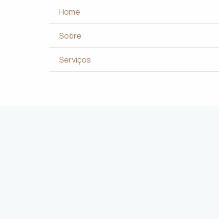
A
Home
 e desejos dos clientes.
cada projeto
.
Sobre
com excelência.
ign
.
Serviços
ncia dos usuários.