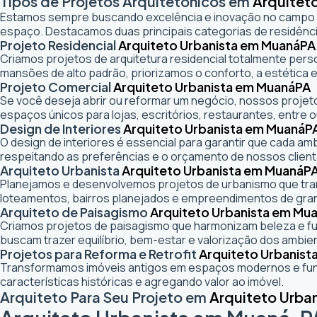
Tipos de Projetos Arquitetônicos em
Arquitet
Estamos sempre buscando excelência e inovação no campo
espaço. Destacamos duas principais categorias de residênci
Projeto Residencial
Arquiteto Urbanista em Muaná
PA
Criamos projetos de arquitetura residencial totalmente pers
mansões de alto padrão, priorizamos o conforto, a estética e
Projeto Comercial
Arquiteto Urbanista em Muaná
PA
Se você deseja abrir ou reformar um negócio
, nossos projeto
espaços únicos para lojas, escritórios, restaurantes, entre o
Design de Interiores
Arquiteto Urbanista em Muaná
P
O design de interiores é essencial para garantir que cada a
respeitando as preferências e o orçamento de nossos client
Arquiteto Urbanista
Arquiteto Urbanista em Muaná
P
Planejamos e desenvolvemos projetos de urbanismo que trans
loteamentos, bairros planejados e empreendimentos de gra
Arquiteto de Paisagismo
Arquiteto Urbanista em Mu
Criamos projetos de paisagismo que harmonizam beleza e fun
buscam trazer equilíbrio, bem-estar e valorização dos ambie
Projetos para Reforma e Retrofit
Arquiteto Urbanist
Transformamos imóveis antigos em espaços modernos e func
características históricas e agregando valor ao imóvel.
Arquiteto Para Seu Projeto em
Arquiteto Urba