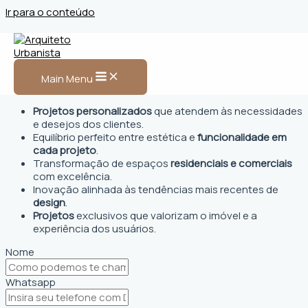
Ir para o conteúdo
Arquiteto Urbanista em
Ourolândia, BA
Main Menu
Projetos personalizados
que atendem às necessidades
e desejos dos clientes.
Equilíbrio perfeito entre estética e
funcionalidade em
cada projeto
.
Transformação de espaços
residenciais e comerciais
com excelência.
Inovação alinhada às tendências mais recentes de
design
.
Projetos
exclusivos que valorizam o imóvel e a
experiência dos usuários.
Nome
Whatsapp