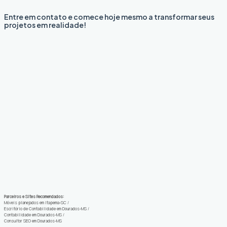
Entre em contato e comece hoje mesmo a transformar seus
projetos em realidade!
Parceiros e Sites Recomendados:
Móveis planejados em Itapema-SC
/
Escritório de Contabilidade em Dourados-MS
/
Contabilidade em Dourados-MS
/
Consultor SEO em Dourados-MS