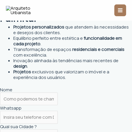
Ir
Arquiteto Urbanista em
Mai
para
o
Palmital
Men
conteúdo
Projetos personalizados
que atendem às necessidades
e desejos dos clientes.
Equilíbrio perfeito entre estética e
funcionalidade em
cada projeto
.
Transformação de espaços
residenciais e comerciais
com excelência.
Inovação alinhada às tendências mais recentes de
design
.
Projetos
exclusivos que valorizam o imóvel e a
experiência dos usuários.
Nome
Whatsapp
Qual sua Cidade ?