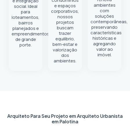
condomínios
e integração
ambientes
e espaços
social. Ideal
com
corporativos,
para
soluções
nossos
loteamentos,
contemporâneas,
projetos
bairros
preservando
buscam
planejados e
características
trazer
empreendimentos
históricas e
equilíbrio,
de grande
agregando
bem-estar e
porte.
valor ao
valorização
imóvel.
dos
ambientes.
Arquiteto Para Seu Projeto em
Arquiteto Urbanista
em Palotina