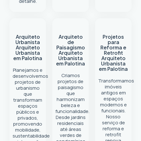
detalhe.
Arquiteto
Arquiteto
Projetos
Urbanista
de
para
Arquiteto
Paisagismo
Reforma e
Urbanista
Arquiteto
Retrofit
em Palotina
Urbanista
Arquiteto
em Palotina
Urbanista
em Palotina
Planejamos e
Criamos
desenvolvemos
Transformamos
projetos de
projetos de
imóveis
paisagismo
urbanismo
antigos em
que
que
espaços
harmonizam
transformam
modernos e
beleza e
espaços
funcionais.
funcionalidade.
públicos e
Nosso
Desde jardins
privados,
serviço de
residenciais
promovendo
reforma e
até áreas
mobilidade,
retrofit
verdes de
sustentabilidade
renova