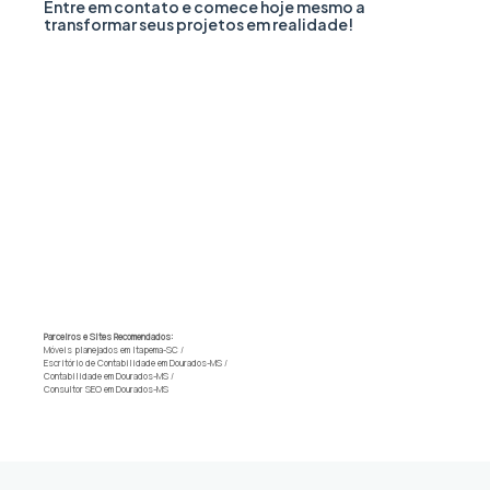
Entre em contato e comece hoje mesmo a
transformar seus projetos em realidade!
Parceiros e Sites Recomendados:
Móveis planejados em Itapema-SC
/
Escritório de Contabilidade em Dourados-MS
/
Contabilidade em Dourados-MS
/
Consultor SEO em Dourados-MS