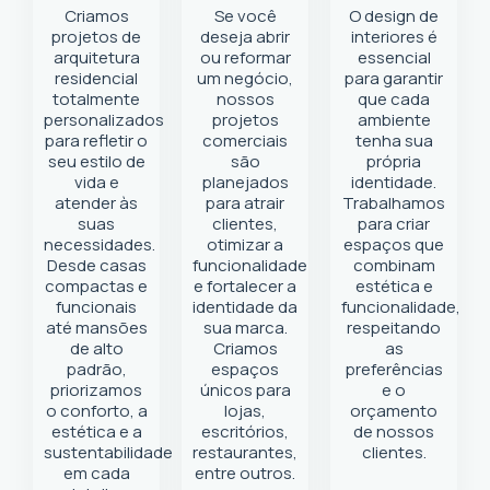
Criamos
Se você
O design de
projetos de
deseja abrir
interiores é
arquitetura
ou reformar
essencial
residencial
um negócio
,
para garantir
totalmente
nossos
que cada
personalizados
projetos
ambiente
para refletir o
comerciais
tenha sua
seu estilo de
são
própria
vida e
planejados
identidade.
atender às
para atrair
Trabalhamos
suas
clientes,
para criar
necessidades.
otimizar a
espaços que
Desde casas
funcionalidade
combinam
compactas e
e fortalecer a
estética e
funcionais
identidade da
funcionalidade,
até mansões
sua marca.
respeitando
de alto
Criamos
as
padrão,
espaços
preferências
priorizamos
únicos para
e o
o conforto, a
lojas,
orçamento
estética e a
escritórios,
de nossos
sustentabilidade
restaurantes,
clientes.
em cada
entre outros.