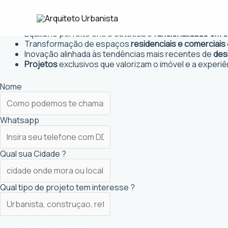
Ir
Arquiteto Urbanista em Patos de
para
Projetos personalizados
que atendem às necessidades
o
Equilíbrio perfeito entre estética e
funcionalidade em 
conteúdo
Transformação de espaços
residenciais e comerciais
Inovação alinhada às tendências mais recentes de
des
Projetos
exclusivos que valorizam o imóvel e a experiê
Nome
Whatsapp
Qual sua Cidade ?
Qual tipo de projeto tem interesse ?