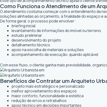
Esse tipo de acompanhamento técnico ajuda o cliente a enxer
Como Funciona o Atendimento de um Arqu
O atendimento costuma começar com o entendimento da necessi
soluções alinhadas ao orçamento, à finalidade do espaço e a
De forma geral, o processo pode envolver:
briefing inicial
levantamento de informações do imóvel ou terreno
estudo preliminar
desenvolvimento do projeto
detalhamento técnico
apoio na escolha de materiais e soluções
acompanhamento de execução, quando aplicável
Com esse fluxo, o cliente ganha mais previsibilidade, organ
Benefícios de Contratar um Arquiteto Urb
projeto mais estratégico e personalizado
melhor aproveitamento dos espaços
maior conforto, funcionalidade e estética
redução de erros e retrabalhos
apoio técnico em decisões importantes