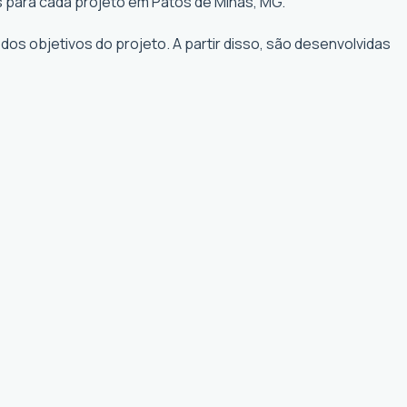
s para cada projeto em Patos de Minas, MG.
os objetivos do projeto. A partir disso, são desenvolvidas