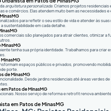
o Urbanista em Patos de Minas
MG
 da
arquitetura personalizada
. Criamos projetos residenciais
as e comércios. Elas atendem muito bem as necessidades e e
 Minas
MG
onalizados para refletir o seu estilo de vida e atender às s
 a sustentabilidade em cada detalhe.
Minas
MG
s comerciais são planejados para atrair clientes, otimizar a 
utros.
e Minas
MG
mbiente tenha sua própria identidade. Trabalhamos para criar
es.
 Minas
MG
formam espaços públicos e privados, promovendo mobilidade,
nde porte.
os de Minas
MG
cionalidade. Desde jardins residenciais até áreas verdes d
ntes.
a em Patos de Minas
MG
ionais. Nosso serviço de reforma e retrofit renova ambie
nista em Patos de Minas
MG