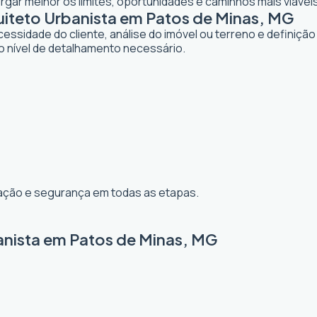
gar melhor os limites, oportunidades e caminhos mais viávei
iteto Urbanista em Patos de Minas, MG
dade do cliente, análise do imóvel ou terreno e definição d
o nível de detalhamento necessário.
ização e segurança em todas as etapas.
anista em Patos de Minas, MG