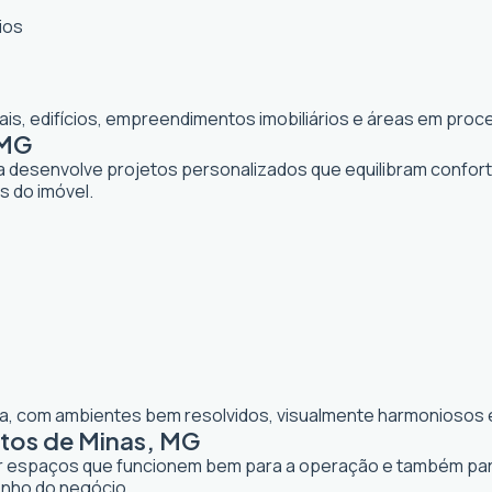
ios
iais, edifícios, empreendimentos imobiliários e áreas em pr
 MG
ta desenvolve projetos personalizados que equilibram confor
os do imóvel.
lia, com ambientes bem resolvidos, visualmente harmoniosos e
atos de Minas, MG
iar espaços que funcionem bem para a operação e também para 
enho do negócio.