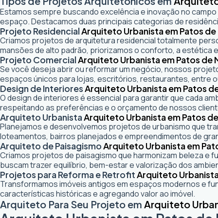
Tipos de Projetos Arquitetônicos em
Arquitet
Estamos sempre buscando excelência e inovação no campo
espaço. Destacamos duas principais categorias de residênci
Projeto Residencial
Arquiteto Urbanista em Patos de
Criamos projetos de arquitetura residencial totalmente pers
mansões de alto padrão, priorizamos o conforto, a estética e
Projeto Comercial
Arquiteto Urbanista em Patos de 
Se você deseja abrir ou reformar um negócio
, nossos projeto
espaços únicos para lojas, escritórios, restaurantes, entre o
Design de Interiores
Arquiteto Urbanista em Patos d
O design de interiores é essencial para garantir que cada a
respeitando as preferências e o orçamento de nossos client
Arquiteto Urbanista
Arquiteto Urbanista em Patos de
Planejamos e desenvolvemos projetos de urbanismo que trans
loteamentos, bairros planejados e empreendimentos de gra
Arquiteto de Paisagismo
Arquiteto Urbanista em Pat
Criamos projetos de paisagismo que harmonizam beleza e fun
buscam trazer equilíbrio, bem-estar e valorização dos ambie
Projetos para Reforma e Retrofit
Arquiteto Urbanist
Transformamos imóveis antigos em espaços modernos e func
características históricas e agregando valor ao imóvel.
Arquiteto Para Seu Projeto em
Arquiteto Urba