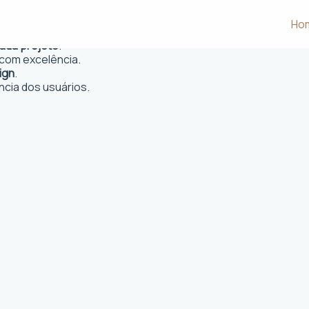
 Minas, MG
Ho
 e desejos dos clientes.
cada projeto
.
com excelência.
ign
.
ncia dos usuários.