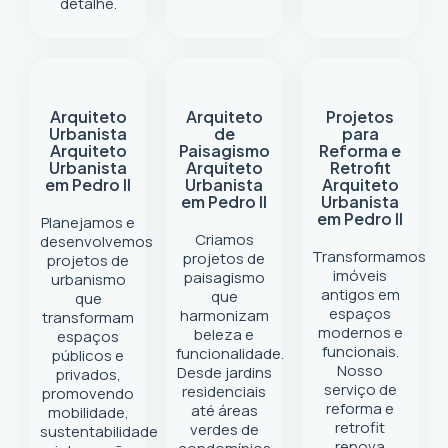
detalhe.
Arquiteto
Arquiteto
Projetos
Urbanista
de
para
Arquiteto
Paisagismo
Reforma e
Urbanista
Arquiteto
Retrofit
em Pedro II
Urbanista
Arquiteto
em Pedro II
Urbanista
em Pedro II
Planejamos e
Criamos
desenvolvemos
Transformamos
projetos de
projetos de
imóveis
paisagismo
urbanismo
antigos em
que
que
espaços
harmonizam
transformam
modernos e
beleza e
espaços
funcionais.
funcionalidade.
públicos e
Nosso
Desde jardins
privados,
serviço de
residenciais
promovendo
reforma e
até áreas
mobilidade,
retrofit
verdes de
sustentabilidade
renova