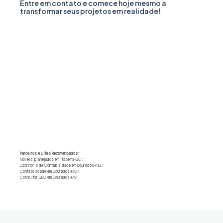
Entre em contato e comece hoje mesmo a
transformar seus projetos em realidade!
Parceiros e Sites Recomendados:
Móveis planejados em Itapema-SC
/
Escritório de Contabilidade em Dourados-MS
/
Contabilidade em Dourados-MS
/
Consultor SEO em Dourados-MS