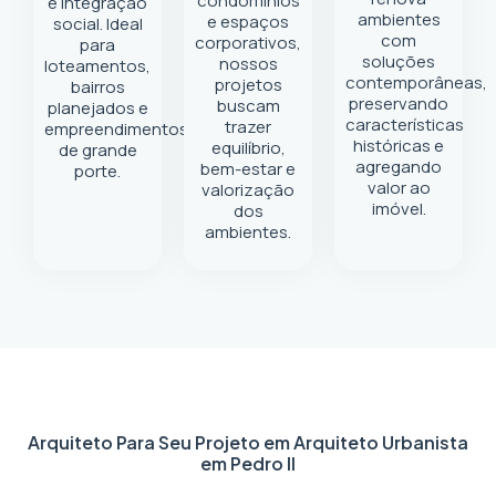
condomínios
e integração
ambientes
e espaços
social. Ideal
com
corporativos,
para
soluções
nossos
loteamentos,
contemporâneas,
projetos
bairros
preservando
buscam
planejados e
características
trazer
empreendimentos
históricas e
equilíbrio,
de grande
agregando
bem-estar e
porte.
valor ao
valorização
imóvel.
dos
ambientes.
Arquiteto Para Seu Projeto em
Arquiteto Urbanista
em Pedro II