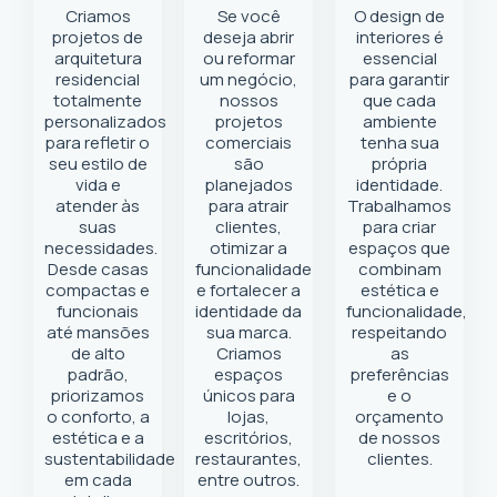
Criamos
Se você
O design de
projetos de
deseja abrir
interiores é
arquitetura
ou reformar
essencial
residencial
um negócio
,
para garantir
totalmente
nossos
que cada
personalizados
projetos
ambiente
para refletir o
comerciais
tenha sua
seu estilo de
são
própria
vida e
planejados
identidade.
atender às
para atrair
Trabalhamos
suas
clientes,
para criar
necessidades.
otimizar a
espaços que
Desde casas
funcionalidade
combinam
compactas e
e fortalecer a
estética e
funcionais
identidade da
funcionalidade,
até mansões
sua marca.
respeitando
de alto
Criamos
as
padrão,
espaços
preferências
priorizamos
únicos para
e o
o conforto, a
lojas,
orçamento
estética e a
escritórios,
de nossos
sustentabilidade
restaurantes,
clientes.
em cada
entre outros.