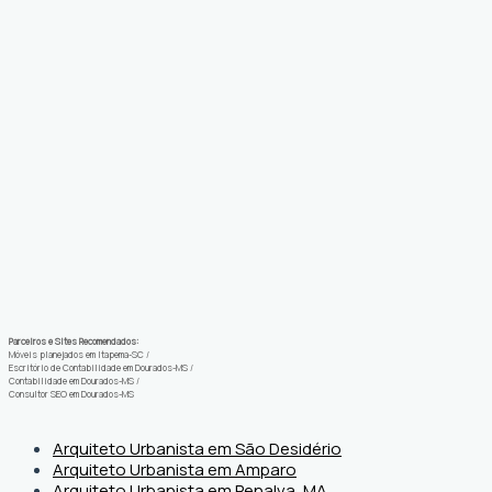
Parceiros e Sites Recomendados:
Móveis planejados em Itapema-SC
/
Escritório de Contabilidade em Dourados-MS
/
Contabilidade em Dourados-MS
/
Consultor SEO em Dourados-MS
Arquiteto Urbanista em São Desidério
Arquiteto Urbanista em Amparo
Arquiteto Urbanista em Penalva, MA