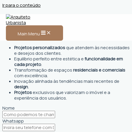
Ir para o conteúdo
Arquiteto Urbanista em
Pindobaçu
Main Menu
Projetos personalizados
que atendem às necessidades
e desejos dos clientes.
Equilíbrio perfeito entre estética e
funcionalidade em
cada projeto
.
Transformação de espaços
residenciais e comerciais
com excelência.
Inovação alinhada às tendências mais recentes de
design
.
Projetos
exclusivos que valorizam o imóvel e a
experiência dos usuários.
Nome
Whatsapp