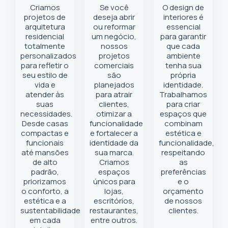
Criamos
Se você
O design de
projetos de
deseja abrir
interiores é
arquitetura
ou reformar
essencial
residencial
um negócio
,
para garantir
totalmente
nossos
que cada
personalizados
projetos
ambiente
para refletir o
comerciais
tenha sua
seu estilo de
são
própria
vida e
planejados
identidade.
atender às
para atrair
Trabalhamos
suas
clientes,
para criar
necessidades.
otimizar a
espaços que
Desde casas
funcionalidade
combinam
compactas e
e fortalecer a
estética e
funcionais
identidade da
funcionalidade,
até mansões
sua marca.
respeitando
de alto
Criamos
as
padrão,
espaços
preferências
priorizamos
únicos para
e o
o conforto, a
lojas,
orçamento
estética e a
escritórios,
de nossos
sustentabilidade
restaurantes,
clientes.
em cada
entre outros.