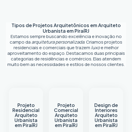
Tipos de Projetos Arquitetônicos em
Arquiteto
Urbanista em Piraí
RJ
Estamos sempre buscando excelência e inovação no
campo da
arquitetura personalizada
. Criamos projetos
residenciais e comerciais que trazem
luxo
e melhor
aproveitamento do espaço. Destacamos duas principais
categorias de residências e comércios. Elas atendem
muito bem as necessidades e estilos de nossos clientes.
Projeto
Projeto
Design de
Residencial
Comercial
Interiores
Arquiteto
Arquiteto
Arquiteto
Urbanista
Urbanista
Urbanista
em Piraí
RJ
em Piraí
RJ
em Piraí
RJ