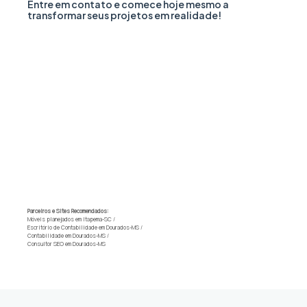
Entre em contato e comece hoje mesmo a
transformar seus projetos em realidade!
Parceiros e Sites Recomendados:
Móveis planejados em Itapema-SC
/
Escritório de Contabilidade em Dourados-MS
/
Contabilidade em Dourados-MS
/
Consultor SEO em Dourados-MS