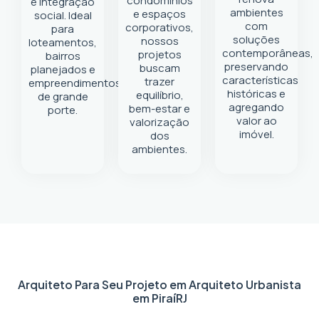
condomínios
e integração
ambientes
e espaços
social. Ideal
com
corporativos,
para
soluções
nossos
loteamentos,
contemporâneas,
projetos
bairros
preservando
buscam
planejados e
características
trazer
empreendimentos
históricas e
equilíbrio,
de grande
agregando
bem-estar e
porte.
valor ao
valorização
imóvel.
dos
ambientes.
Arquiteto Para Seu Projeto em
Arquiteto Urbanista
em Piraí
RJ