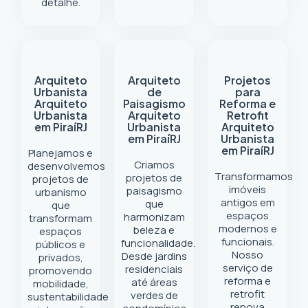
detalhe.
Arquiteto
Arquiteto
Projetos
Urbanista
de
para
Arquiteto
Paisagismo
Reforma e
Urbanista
Arquiteto
Retrofit
em Piraí
RJ
Urbanista
Arquiteto
em Piraí
RJ
Urbanista
em Piraí
RJ
Planejamos e
Criamos
desenvolvemos
Transformamos
projetos de
projetos de
imóveis
paisagismo
urbanismo
antigos em
que
que
espaços
harmonizam
transformam
modernos e
beleza e
espaços
funcionais.
funcionalidade.
públicos e
Nosso
Desde jardins
privados,
serviço de
residenciais
promovendo
reforma e
até áreas
mobilidade,
retrofit
verdes de
sustentabilidade
renova