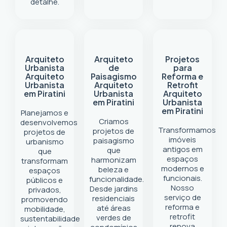
detalhe.
Arquiteto
Arquiteto
Projetos
Urbanista
de
para
Arquiteto
Paisagismo
Reforma e
Urbanista
Arquiteto
Retrofit
em Piratini
Urbanista
Arquiteto
em Piratini
Urbanista
em Piratini
Planejamos e
Criamos
desenvolvemos
Transformamos
projetos de
projetos de
imóveis
paisagismo
urbanismo
antigos em
que
que
espaços
harmonizam
transformam
modernos e
beleza e
espaços
funcionais.
funcionalidade.
públicos e
Nosso
Desde jardins
privados,
serviço de
residenciais
promovendo
reforma e
até áreas
mobilidade,
retrofit
verdes de
sustentabilidade
renova