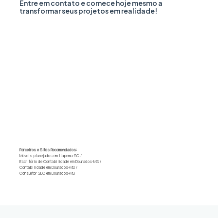
Entre em contato e comece hoje mesmo a
transformar seus projetos em realidade!
Parceiros e Sites Recomendados:
Móveis planejados em Itapema-SC
/
Escritório de Contabilidade em Dourados-MS
/
Contabilidade em Dourados-MS
/
Consultor SEO em Dourados-MS