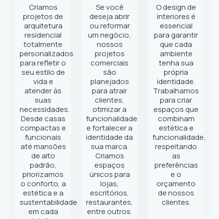
Criamos
Se você
O design de
projetos de
deseja abrir
interiores é
arquitetura
ou reformar
essencial
residencial
um negócio
,
para garantir
totalmente
nossos
que cada
personalizados
projetos
ambiente
para refletir o
comerciais
tenha sua
seu estilo de
são
própria
vida e
planejados
identidade.
atender às
para atrair
Trabalhamos
suas
clientes,
para criar
necessidades.
otimizar a
espaços que
Desde casas
funcionalidade
combinam
compactas e
e fortalecer a
estética e
funcionais
identidade da
funcionalidade,
até mansões
sua marca.
respeitando
de alto
Criamos
as
padrão,
espaços
preferências
priorizamos
únicos para
e o
o conforto, a
lojas,
orçamento
estética e a
escritórios,
de nossos
sustentabilidade
restaurantes,
clientes.
em cada
entre outros.