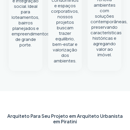
condomínios
e integração
ambientes
e espaços
social. Ideal
com
corporativos,
para
soluções
nossos
loteamentos,
contemporâneas,
projetos
bairros
preservando
buscam
planejados e
características
trazer
empreendimentos
históricas e
equilíbrio,
de grande
agregando
bem-estar e
porte.
valor ao
valorização
imóvel.
dos
ambientes.
Arquiteto Para Seu Projeto em
Arquiteto Urbanista
em Piratini