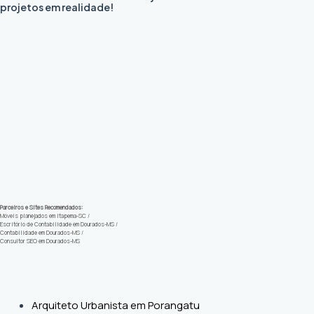
projetos em realidade!
Parceiros e Sites Recomendados:
Móveis planejados em Itapema-SC
/
Escritório de Contabilidade em Dourados-MS
/
Contabilidade em Dourados-MS
/
Consultor SEO em Dourados-MS
Arquiteto Urbanista em Porangatu