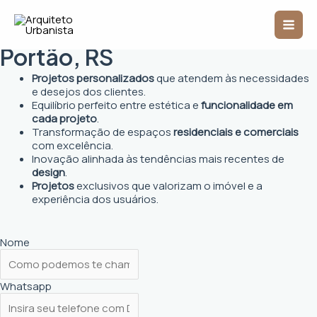
Ir
Mai
para
Arquiteto Urbanista em
o
Men
conteúdo
Portão, RS
Projetos personalizados
que atendem às necessidades
e desejos dos clientes.
Equilíbrio perfeito entre estética e
funcionalidade em
cada projeto
.
Transformação de espaços
residenciais e comerciais
com excelência.
Inovação alinhada às tendências mais recentes de
design
.
Projetos
exclusivos que valorizam o imóvel e a
experiência dos usuários.
Nome
Whatsapp