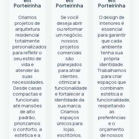
em
em
em
Porteirinha
Porteirinha
Porteirinha
Criamos
Se você
O design de
projetos de
deseja abrir
interiores é
arquitetura
ou reformar
essencial
residencial
um negócio
,
para garantir
totalmente
nossos
que cada
personalizados
projetos
ambiente
para refletir o
comerciais
tenha sua
seu estilo de
são
própria
vida e
planejados
identidade.
atender às
para atrair
Trabalhamos
suas
clientes,
para criar
necessidades.
otimizar a
espaços que
Desde casas
funcionalidade
combinam
compactas e
e fortalecer a
estética e
funcionais
identidade da
funcionalidade,
até mansões
sua marca.
respeitando
de alto
Criamos
as
padrão,
espaços
preferências
priorizamos
únicos para
e o
o conforto, a
lojas,
orçamento
estética e a
escritórios,
de nossos