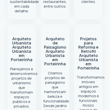
sustentabilidade
restaurantes,
clientes.
em cada
entre outros.
detalhe.
Arquiteto
Arquiteto
Projetos
Urbanista
de
para
Arquiteto
Paisagismo
Reforma e
Urbanista
Arquiteto
Retrofit
em
Urbanista
Arquiteto
Porteirinha
em
Urbanista
Porteirinha
em
Porteirinha
Planejamos e
Criamos
desenvolvemos
Transformamos
projetos de
projetos de
imóveis
paisagismo
urbanismo
antigos em
que
que
espaços
harmonizam
transformam
modernos e
beleza e
espaços
funcionais.
funcionalidade.
públicos e
Nosso
Desde jardins
privados,
serviço de