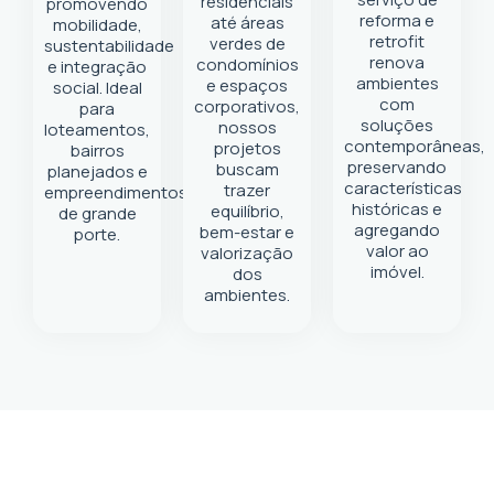
residenciais
promovendo
reforma e
até áreas
mobilidade,
retrofit
verdes de
sustentabilidade
renova
condomínios
e integração
ambientes
e espaços
social. Ideal
com
corporativos,
para
soluções
nossos
loteamentos,
contemporâneas,
projetos
bairros
preservando
buscam
planejados e
características
trazer
empreendimentos
históricas e
equilíbrio,
de grande
agregando
bem-estar e
porte.
valor ao
valorização
imóvel.
dos
ambientes.