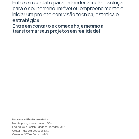
Entre em contato para entender a melhor solução
para o seu terreno, imóvel ou empreendimento e
iniciar um projeto com visão técnica, estética e
estratégica.
Entre em contato e comece hoje mesmo a
transformar seus projetos em realidade!
Parceiros e Sites Recomendados:
Móveis planejados em Itapema-SC
/
Escritório de Contabilidade em Dourados-MS
/
Contabilidade em Dourados-MS
/
Consultor SEO em Dourados-MS