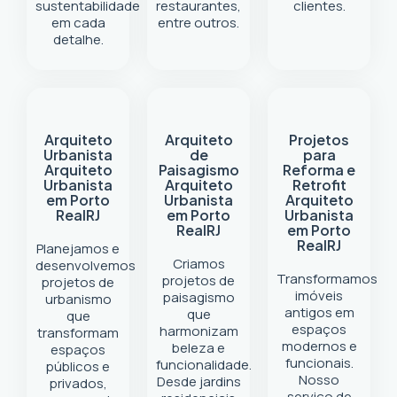
sustentabilidade
restaurantes,
clientes.
em cada
entre outros.
detalhe.
Arquiteto
Arquiteto
Projetos
Urbanista
de
para
Arquiteto
Paisagismo
Reforma e
Urbanista
Arquiteto
Retrofit
em Porto
Urbanista
Arquiteto
Real
RJ
em Porto
Urbanista
Real
RJ
em Porto
Real
RJ
Planejamos e
Criamos
desenvolvemos
Transformamos
projetos de
projetos de
imóveis
paisagismo
urbanismo
antigos em
que
que
espaços
harmonizam
transformam
modernos e
beleza e
espaços
funcionais.
funcionalidade.
públicos e
Nosso
Desde jardins
privados,
serviço de