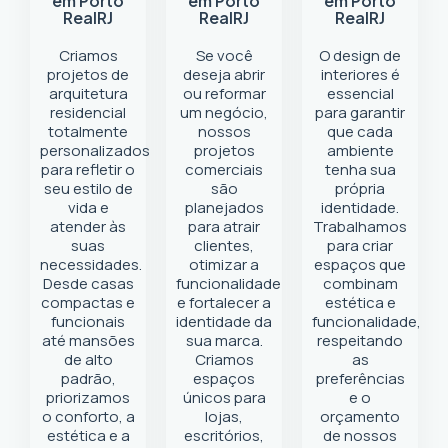
em Porto
em Porto
em Porto
Real
RJ
Real
RJ
Real
RJ
Criamos
Se você
O design de
projetos de
deseja abrir
interiores é
arquitetura
ou reformar
essencial
residencial
um negócio
,
para garantir
totalmente
nossos
que cada
personalizados
projetos
ambiente
para refletir o
comerciais
tenha sua
seu estilo de
são
própria
vida e
planejados
identidade.
atender às
para atrair
Trabalhamos
suas
clientes,
para criar
necessidades.
otimizar a
espaços que
Desde casas
funcionalidade
combinam
compactas e
e fortalecer a
estética e
funcionais
identidade da
funcionalidade,
até mansões
sua marca.
respeitando
de alto
Criamos
as
padrão,
espaços
preferências
priorizamos
únicos para
e o
o conforto, a
lojas,
orçamento
estética e a
escritórios,
de nossos