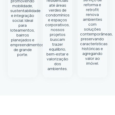
residenciais
promovendo
reforma e
até áreas
mobilidade,
retrofit
verdes de
sustentabilidade
renova
condomínios
e integração
ambientes
e espaços
social. Ideal
com
corporativos,
para
soluções
nossos
loteamentos,
contemporâneas,
projetos
bairros
preservando
buscam
planejados e
características
trazer
empreendimentos
históricas e
equilíbrio,
de grande
agregando
bem-estar e
porte.
valor ao
valorização
imóvel.
dos
ambientes.