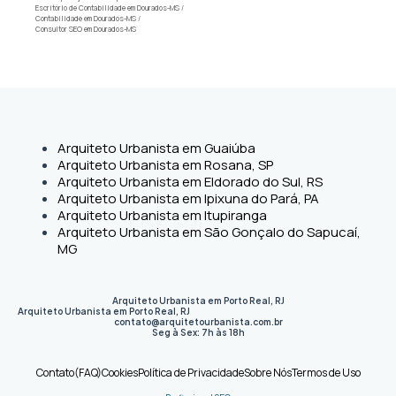
Escritório de Contabilidade em Dourados-MS
/
Contabilidade em Dourados-MS
/
Consultor SEO em Dourados-MS
Arquiteto Urbanista em Guaiúba
Arquiteto Urbanista em Rosana, SP
Arquiteto Urbanista em Eldorado do Sul, RS
Arquiteto Urbanista em Ipixuna do Pará, PA
Arquiteto Urbanista em Itupiranga
Arquiteto Urbanista em São Gonçalo do Sapucaí,
MG
Arquiteto Urbanista em Porto Real, RJ
Arquiteto Urbanista em Porto Real
,
RJ
contato@arquitetourbanista.com.br
Seg à Sex: 7h às 18h
Contato
(FAQ)
Cookies
Política de Privacidade
Sobre Nós
Termos de Uso