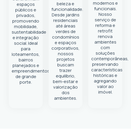
modernos e
beleza e
espaços
funcionais.
funcionalidade.
públicos e
Nosso
Desde jardins
privados,
serviço de
residenciais
promovendo
reforma e
até áreas
mobilidade,
retrofit
verdes de
sustentabilidade
renova
condomínios
e integração
ambientes
e espaços
social. Ideal
com
corporativos,
para
soluções
nossos
loteamentos,
contemporâneas,
projetos
bairros
preservando
buscam
planejados e
características
trazer
empreendimentos
históricas e
equilíbrio,
de grande
agregando
bem-estar e
porte.
valor ao
valorização
imóvel.
dos
ambientes.