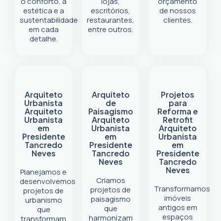
o conforto, a
lojas,
orçamento
estética e a
escritórios,
de nossos
sustentabilidade
restaurantes,
clientes.
em cada
entre outros.
detalhe.
Arquiteto
Arquiteto
Projetos
Urbanista
de
para
Arquiteto
Paisagismo
Reforma e
Urbanista
Arquiteto
Retrofit
em
Urbanista
Arquiteto
Presidente
em
Urbanista
Tancredo
Presidente
em
Neves
Tancredo
Presidente
Neves
Tancredo
Neves
Planejamos e
Criamos
desenvolvemos
Transformamos
projetos de
projetos de
imóveis
paisagismo
urbanismo
antigos em
que
que
espaços
harmonizam
transformam