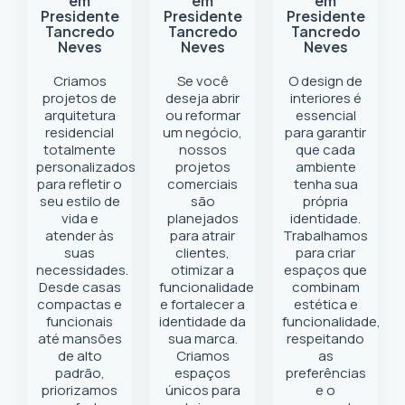
em
em
em
Presidente
Presidente
Presidente
Tancredo
Tancredo
Tancredo
Neves
Neves
Neves
Criamos
Se você
O design de
projetos de
deseja abrir
interiores é
arquitetura
ou reformar
essencial
residencial
um negócio
,
para garantir
totalmente
nossos
que cada
personalizados
projetos
ambiente
para refletir o
comerciais
tenha sua
seu estilo de
são
própria
vida e
planejados
identidade.
atender às
para atrair
Trabalhamos
suas
clientes,
para criar
necessidades.
otimizar a
espaços que
Desde casas
funcionalidade
combinam
compactas e
e fortalecer a
estética e
funcionais
identidade da
funcionalidade,
até mansões
sua marca.
respeitando
de alto
Criamos
as
padrão,
espaços
preferências
priorizamos
únicos para
e o