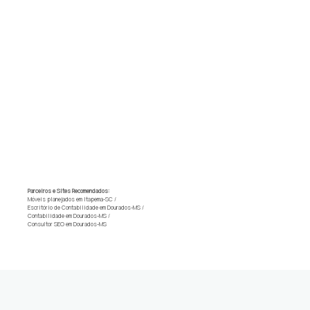
Parceiros e Sites Recomendados:
Móveis planejados em Itapema-SC
/
Escritório de Contabilidade em Dourados-MS
/
Contabilidade em Dourados-MS
/
Consultor SEO em Dourados-MS