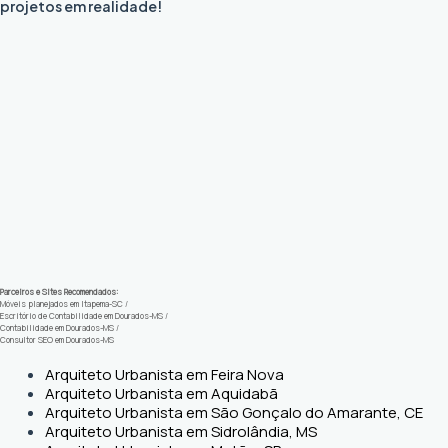
projetos em realidade!
Parceiros e Sites Recomendados:
Móveis planejados em Itapema-SC
/
Escritório de Contabilidade em Dourados-MS
/
Contabilidade em Dourados-MS
/
Consultor SEO em Dourados-MS
Arquiteto Urbanista em Feira Nova
Arquiteto Urbanista em Aquidabã
Arquiteto Urbanista em São Gonçalo do Amarante, CE
Arquiteto Urbanista em Sidrolândia, MS