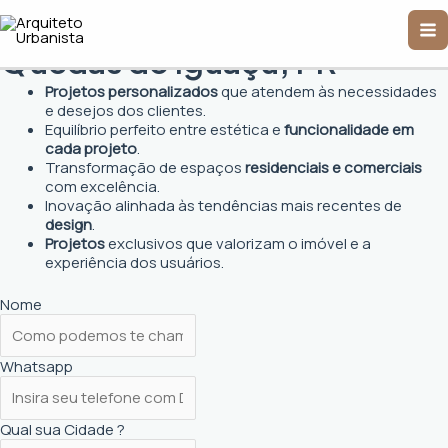
Ir
Arquiteto Urbanista em
Ma
para
o
Quedas do Iguaçu, PR
Me
conteúdo
Projetos personalizados
que atendem às necessidades
e desejos dos clientes.
Equilíbrio perfeito entre estética e
funcionalidade em
cada projeto
.
Transformação de espaços
residenciais e comerciais
com excelência.
Inovação alinhada às tendências mais recentes de
design
.
Projetos
exclusivos que valorizam o imóvel e a
experiência dos usuários.
Nome
Whatsapp
Qual sua Cidade ?