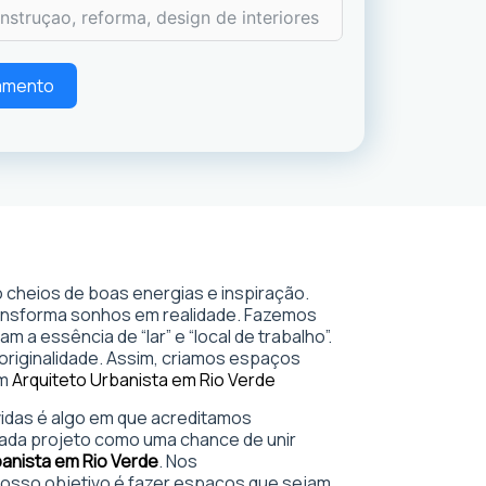
çamento
 cheios de boas energias e inspiração.
ransforma sonhos em realidade. Fazemos
 a essência de “lar” e “local de trabalho”.
 originalidade. Assim, criamos espaços
em
Arquiteto Urbanista em Rio Verde
 vidas é algo em que acreditamos
ada projeto como uma chance de unir
banista em Rio Verde
. Nos
sso objetivo é fazer espaços que sejam