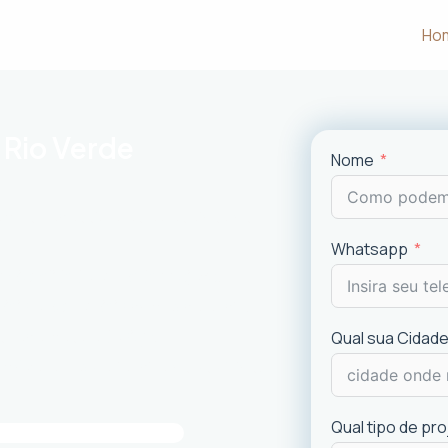
Ho
 Rio Verde
Nome
m às necessidades e desejos dos
Whatsapp
uncionalidade em cada projeto
.
ciais e comerciais
com excelência.
is recentes de
design
.
Qual sua Cidade
imóvel e a experiência dos usuários.
Qual tipo de pr