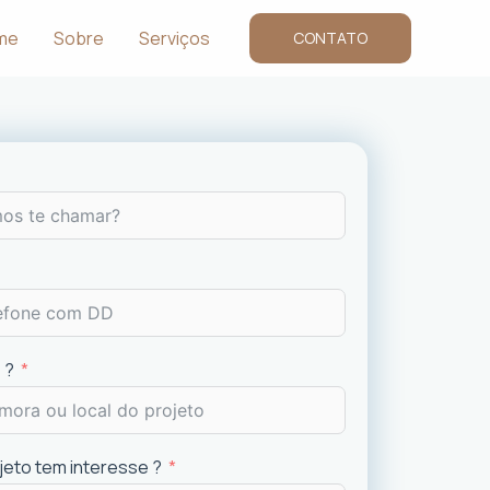
me
Sobre
Serviços
CONTATO
 ?
ojeto tem interesse ?