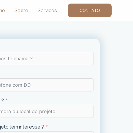
me
Sobre
Serviços
CONTATO
 ?
ojeto tem interesse ?