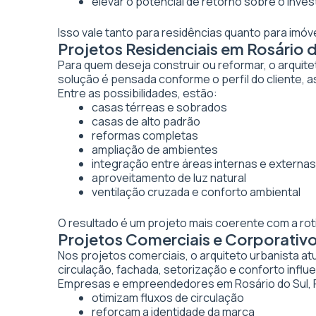
elevar o potencial de retorno sobre o inve
Isso vale tanto para residências quanto para imó
Projetos Residenciais em Rosário d
Para quem deseja construir ou reformar, o arquite
solução é pensada conforme o perfil do cliente, as
Entre as possibilidades, estão:
casas térreas e sobrados
casas de alto padrão
reformas completas
ampliação de ambientes
integração entre áreas internas e externas
aproveitamento de luz natural
ventilação cruzada e conforto ambiental
O resultado é um projeto mais coerente com a rot
Projetos Comerciais e Corporativo
Nos projetos comerciais, o arquiteto urbanista a
circulação, fachada, setorização e conforto inf
Empresas e empreendedores em Rosário do Sul, 
otimizam fluxos de circulação
reforçam a identidade da marca