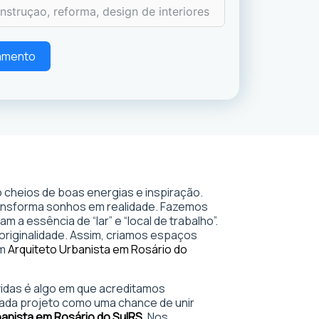
çamento
 cheios de boas energias e inspiração.
ransforma sonhos em realidade. Fazemos
 a essência de “lar” e “local de trabalho”.
 originalidade. Assim, criamos espaços
em
Arquiteto Urbanista em Rosário do
 vidas é algo em que acreditamos
ada projeto como uma chance de unir
banista em Rosário do Sul
RS
. Nos