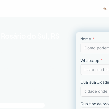
Ho
Rosário do Sul, RS
Nome
m às necessidades e desejos dos
Whatsapp
uncionalidade em cada projeto
.
ciais e comerciais
com excelência.
is recentes de
design
.
Qual sua Cidade
imóvel e a experiência dos usuários.
Qual tipo de pr