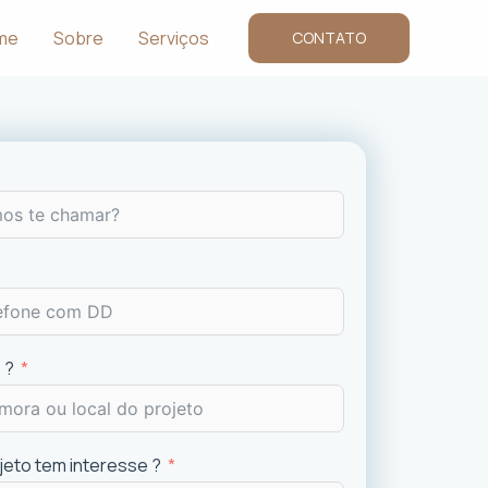
me
Sobre
Serviços
CONTATO
 ?
ojeto tem interesse ?