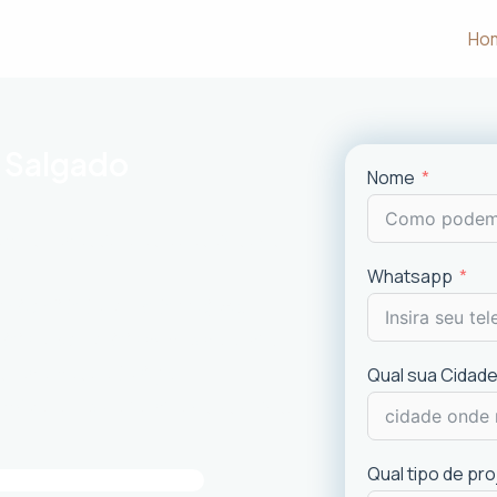
Ho
m Salgado
Nome
m às necessidades e desejos dos
Whatsapp
uncionalidade em cada projeto
.
ciais e comerciais
com excelência.
is recentes de
design
.
Qual sua Cidade
imóvel e a experiência dos usuários.
Qual tipo de pr