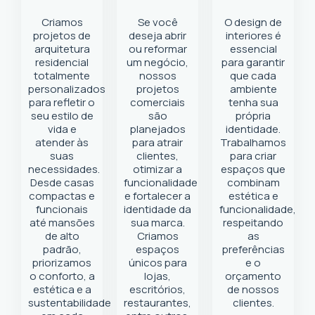
Criamos
Se você
O design de
projetos de
deseja abrir
interiores é
arquitetura
ou reformar
essencial
residencial
um negócio
,
para garantir
totalmente
nossos
que cada
personalizados
projetos
ambiente
para refletir o
comerciais
tenha sua
seu estilo de
são
própria
vida e
planejados
identidade.
atender às
para atrair
Trabalhamos
suas
clientes,
para criar
necessidades.
otimizar a
espaços que
Desde casas
funcionalidade
combinam
compactas e
e fortalecer a
estética e
funcionais
identidade da
funcionalidade,
até mansões
sua marca.
respeitando
de alto
Criamos
as
padrão,
espaços
preferências
priorizamos
únicos para
e o
o conforto, a
lojas,
orçamento
estética e a
escritórios,
de nossos
sustentabilidade
restaurantes,
clientes.