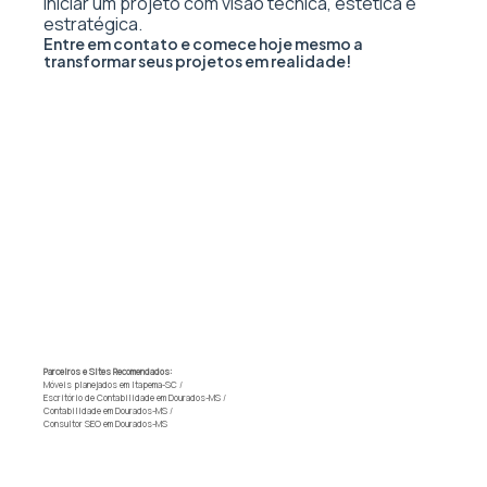
iniciar um projeto com visão técnica, estética e
estratégica.
Entre em contato e comece hoje mesmo a
transformar seus projetos em realidade!
Parceiros e Sites Recomendados:
Móveis planejados em Itapema-SC
/
Escritório de Contabilidade em Dourados-MS
/
Contabilidade em Dourados-MS
/
Consultor SEO em Dourados-MS