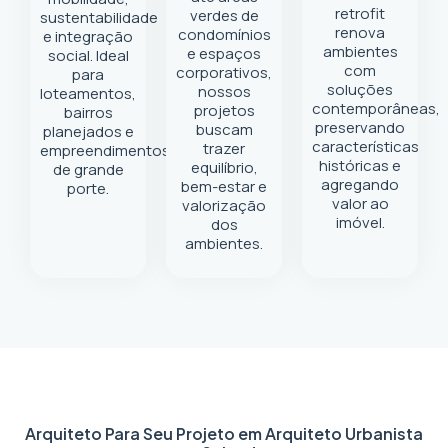
retrofit
verdes de
sustentabilidade
renova
condomínios
e integração
ambientes
e espaços
social. Ideal
com
corporativos,
para
soluções
nossos
loteamentos,
contemporâneas,
projetos
bairros
preservando
buscam
planejados e
características
trazer
empreendimentos
históricas e
equilíbrio,
de grande
agregando
bem-estar e
porte.
valor ao
valorização
imóvel.
dos
ambientes.
Arquiteto Para Seu Projeto em
Arquiteto Urbanista