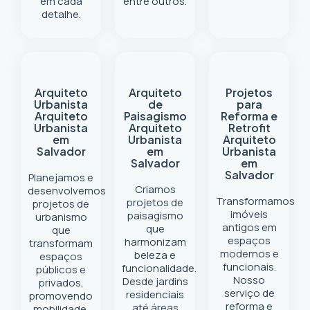
em cada
entre outros.
detalhe.
Arquiteto
Arquiteto
Projetos
Urbanista
de
para
Arquiteto
Paisagismo
Reforma e
Urbanista
Arquiteto
Retrofit
em
Urbanista
Arquiteto
Salvador
em
Urbanista
Salvador
em
Salvador
Planejamos e
Criamos
desenvolvemos
Transformamos
projetos de
projetos de
imóveis
paisagismo
urbanismo
antigos em
que
que
espaços
harmonizam
transformam
modernos e
beleza e
espaços
funcionais.
funcionalidade.
públicos e
Nosso
Desde jardins
privados,
serviço de
residenciais
promovendo
reforma e
até áreas
mobilidade,