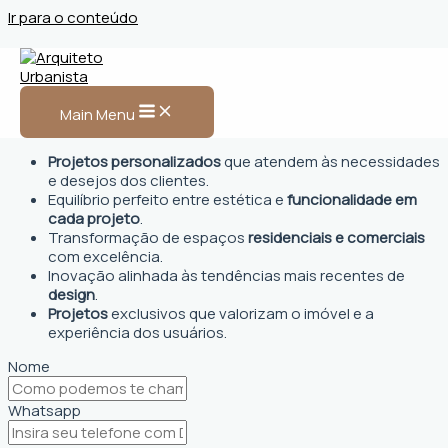
Ir para o conteúdo
Arquiteto Urbanista em
Santa Cruz das Palmeiras
Main Menu
Projetos personalizados
que atendem às necessidades
e desejos dos clientes.
Equilíbrio perfeito entre estética e
funcionalidade em
cada projeto
.
Transformação de espaços
residenciais e comerciais
com excelência.
Inovação alinhada às tendências mais recentes de
design
.
Projetos
exclusivos que valorizam o imóvel e a
experiência dos usuários.
Nome
Whatsapp