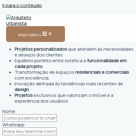
Ir para o conteúdo
Arquiteto Urbanista em
Santa Luzia do Pará, PA
Main Menu
Projetos personalizados
que atendem às necessidades
e desejos dos clientes.
Equilíbrio perfeito entre estética e
funcionalidade em
cada projeto
.
Transformação de espaços
residenciais e comerciais
com excelência.
Inovação alinhada às tendências mais recentes de
design
.
Projetos
exclusivos que valorizam o imóvel e a
experiência dos usuários.
Nome
Whatsapp