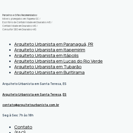
Parceiros e Sites Recomendados:
Móveis planejados em Itapema-SC
/
Escritório de Contabilidade em Dourados-MS
/
Contabilidade em Dourados-MS
/
Consultor SEO em Dourados-MS
Arquiteto Urbanista em Paranaguá, PR
Arquiteto Urbanista em Itapemirim
Arquiteto Urbanista em Itápolis
Arquiteto Urbanista em Lucas do Rio Verde
Arquiteto Urbanista em Tubarão
Arquiteto Urbanista em Buritirama
Arquiteto Urbanista em Santa Teresa, ES
Arquiteto Urbanista em Santa Teresa
,
ES
contato@arquitetourbanista.com.br
Seg à Sex: 7h às 18h
Contato
(FAQ)