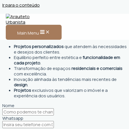
Ir para o conteúdo
Arquiteto Urbanista em
Santa Teresa, ES
Main Menu
Projetos personalizados
que atendem às necessidades
e desejos dos clientes.
Equilíbrio perfeito entre estética e
funcionalidade em
cada projeto
.
Transformação de espaços
residenciais e comerciais
com excelência.
Inovação alinhada às tendências mais recentes de
design
.
Projetos
exclusivos que valorizam o imóvel e a
experiência dos usuários.
Nome
Whatsapp