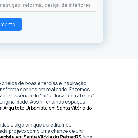
çamento
 cheios de boas energias e inspiração.
ransforma sonhos em realidade. Fazemos
 a essência de “lar” e “local de trabalho”.
 originalidade. Assim, criamos espaços
em
Arquiteto Urbanista em Santa Vitória do
 vidas é algo em que acreditamos
ada projeto como uma chance de unir
anista em Santa Vitória do Palmar
RS
. Nos