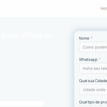
Ho
Santa Vitória do
Nome
Whatsapp
m às necessidades e desejos dos
uncionalidade em cada projeto
.
Qual sua Cidade
ciais e comerciais
com excelência.
is recentes de
design
.
imóvel e a experiência dos usuários.
Qual tipo de pr