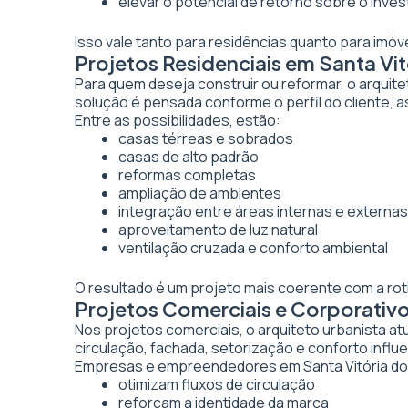
elevar o potencial de retorno sobre o inve
Isso vale tanto para residências quanto para imó
Projetos Residenciais em Santa Vit
Para quem deseja construir ou reformar, o arquite
solução é pensada conforme o perfil do cliente, as
Entre as possibilidades, estão:
casas térreas e sobrados
casas de alto padrão
reformas completas
ampliação de ambientes
integração entre áreas internas e externas
aproveitamento de luz natural
ventilação cruzada e conforto ambiental
O resultado é um projeto mais coerente com a rot
Projetos Comerciais e Corporativo
Nos projetos comerciais, o arquiteto urbanista a
circulação, fachada, setorização e conforto inf
Empresas e empreendedores em Santa Vitória do 
otimizam fluxos de circulação
reforçam a identidade da marca