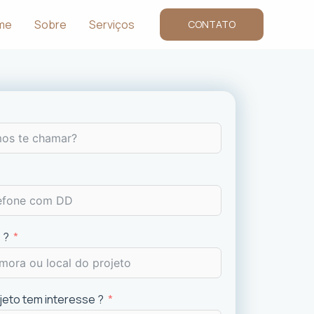
me
Sobre
Serviços
CONTATO
 ?
ojeto tem interesse ?