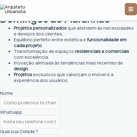
Ir
Arquiteto Urbanista em São
Ma
para
o
Domingos do Maranhão
Me
conteúdo
Projetos personalizados
que atendem às necessidades
e desejos dos clientes.
Equilíbrio perfeito entre estética e
funcionalidade em
cada projeto
.
Transformação de espaços
residenciais e comerciais
com excelência.
Inovação alinhada às tendências mais recentes de
design
.
Projetos
exclusivos que valorizam o imóvel e a
experiência dos usuários.
Nome
Whatsapp
Qual sua Cidade ?