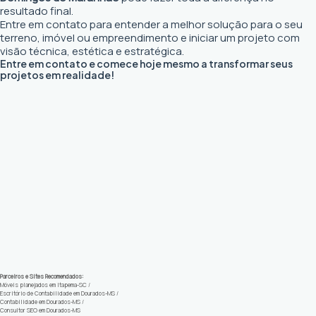
resultado final.
Entre em contato para entender a melhor solução para o seu
terreno, imóvel ou empreendimento e iniciar um projeto com
visão técnica, estética e estratégica.
Entre em contato e comece hoje mesmo a transformar seus
projetos em realidade!
Parceiros e Sites Recomendados:
Móveis planejados em Itapema-SC
/
Escritório de Contabilidade em Dourados-MS
/
Contabilidade em Dourados-MS
/
Consultor SEO em Dourados-MS