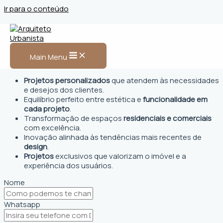
Ir para o conteúdo
Arquiteto Urbanista em São
Felipe, BA
Main Menu
Projetos personalizados
que atendem às necessidades
e desejos dos clientes.
Equilíbrio perfeito entre estética e
funcionalidade em
cada projeto
.
Transformação de espaços
residenciais e comerciais
com excelência.
Inovação alinhada às tendências mais recentes de
design
.
Projetos
exclusivos que valorizam o imóvel e a
experiência dos usuários.
Nome
Whatsapp