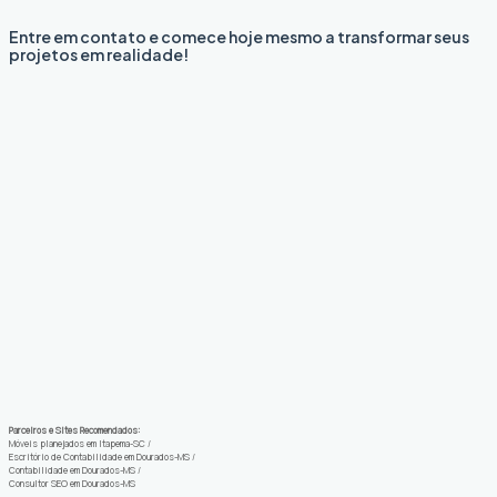
Entre em contato e comece hoje mesmo a transformar seus
projetos em realidade!
Parceiros e Sites Recomendados:
Móveis planejados em Itapema-SC
/
Escritório de Contabilidade em Dourados-MS
/
Contabilidade em Dourados-MS
/
Consultor SEO em Dourados-MS