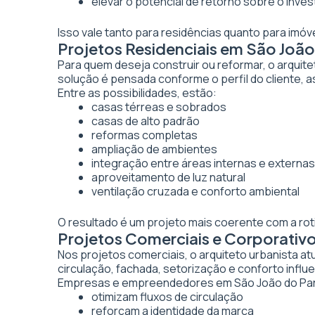
elevar o potencial de retorno sobre o inve
Isso vale tanto para residências quanto para imó
Projetos Residenciais em São Joã
Para quem deseja construir ou reformar, o arquite
solução é pensada conforme o perfil do cliente, as
Entre as possibilidades, estão:
casas térreas e sobrados
casas de alto padrão
reformas completas
ampliação de ambientes
integração entre áreas internas e externas
aproveitamento de luz natural
ventilação cruzada e conforto ambiental
O resultado é um projeto mais coerente com a rot
Projetos Comerciais e Corporativ
Nos projetos comerciais, o arquiteto urbanista a
circulação, fachada, setorização e conforto inf
Empresas e empreendedores em São João do Para
otimizam fluxos de circulação
reforçam a identidade da marca