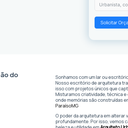
Solicitar Or
oão do
Sonhamos com um lar ou escritório
Nosso escritório de arquitetura t
isso com projetos únicos que captam
Misturamos criatividade, técnica e
onde memórias são construídas 
Paraíso
MG
O poder da arquitetura em alterar
profundamente. Por isso, vemos c
beleza e utilidade em
Arquiteto Ur