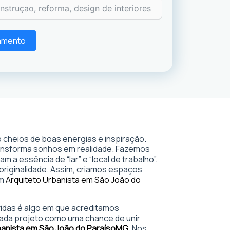
çamento
 cheios de boas energias e inspiração.
ransforma sonhos em realidade. Fazemos
 a essência de “lar” e “local de trabalho”.
 originalidade. Assim, criamos espaços
em
Arquiteto Urbanista em São João do
 vidas é algo em que acreditamos
ada projeto como uma chance de unir
banista em São João do Paraíso
MG
. Nos