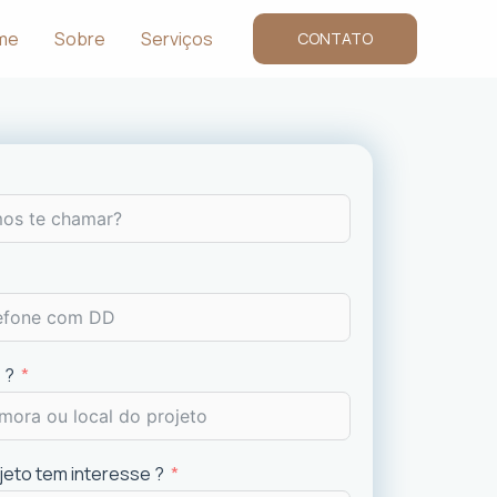
me
Sobre
Serviços
CONTATO
 ?
ojeto tem interesse ?