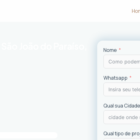
Ho
 São João do Paraíso,
Nome
Whatsapp
m às necessidades e desejos dos
uncionalidade em cada projeto
.
Qual sua Cidade
ciais e comerciais
com excelência.
is recentes de
design
.
imóvel e a experiência dos usuários.
Qual tipo de pr