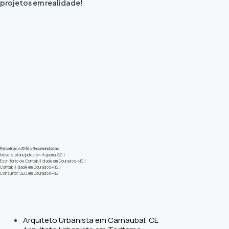
projetos em realidade!
Parceiros e Sites Recomendados:
Móveis planejados em Itapema-SC
/
Escritório de Contabilidade em Dourados-MS
/
Contabilidade em Dourados-MS
/
Consultor SEO em Dourados-MS
Arquiteto Urbanista em Carnaubal, CE