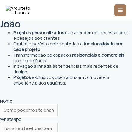
Ir
Mai
para
Arquiteto Urbanista em São
o
Men
conteúdo
João
Projetos personalizados
que atendem às necessidades
e desejos dos clientes.
Equilíbrio perfeito entre estética e
funcionalidade em
cada projeto
.
Transformação de espaços
residenciais e comerciais
com excelência.
Inovação alinhada às tendências mais recentes de
design
.
Projetos
exclusivos que valorizam o imóvel e a
experiência dos usuários.
Nome
Whatsapp