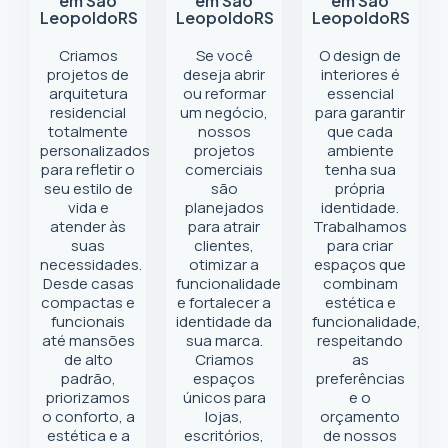
em São
em São
em São
Leopoldo
RS
Leopoldo
RS
Leopoldo
RS
Criamos
Se você
O design de
projetos de
deseja abrir
interiores é
arquitetura
ou reformar
essencial
residencial
um negócio
,
para garantir
totalmente
nossos
que cada
personalizados
projetos
ambiente
para refletir o
comerciais
tenha sua
seu estilo de
são
própria
vida e
planejados
identidade.
atender às
para atrair
Trabalhamos
suas
clientes,
para criar
necessidades.
otimizar a
espaços que
Desde casas
funcionalidade
combinam
compactas e
e fortalecer a
estética e
funcionais
identidade da
funcionalidade,
até mansões
sua marca.
respeitando
de alto
Criamos
as
padrão,
espaços
preferências
priorizamos
únicos para
e o
o conforto, a
lojas,
orçamento
estética e a
escritórios,
de nossos