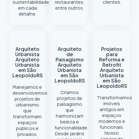
sustentabilidade
restaurantes,
clientes.
em cada
entre outros.
detalhe.
Arquiteto
Arquiteto
Projetos
Urbanista
de
para
Arquiteto
Paisagismo
Reforma e
Urbanista
Arquiteto
Retrofit
em São
Urbanista
Arquiteto
Leopoldo
RS
em São
Urbanista
Leopoldo
RS
em São
Leopoldo
RS
Planejamos e
Criamos
desenvolvemos
Transformamos
projetos de
projetos de
imóveis
paisagismo
urbanismo
antigos em
que
que
espaços
harmonizam
transformam
modernos e
beleza e
espaços
funcionais.
funcionalidade.
públicos e
Nosso
Desde jardins
privados,
serviço de