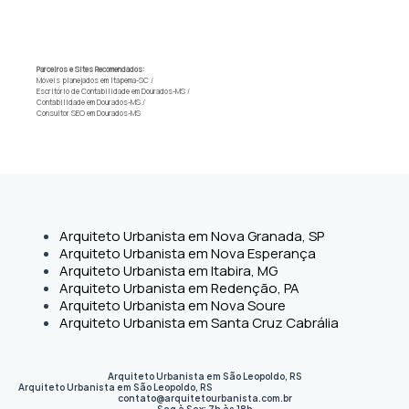
Parceiros e Sites Recomendados:
Móveis planejados em Itapema-SC
/
Escritório de Contabilidade em Dourados-MS
/
Contabilidade em Dourados-MS
/
Consultor SEO em Dourados-MS
Arquiteto Urbanista em Nova Granada, SP
Arquiteto Urbanista em Nova Esperança
Arquiteto Urbanista em Itabira, MG
Arquiteto Urbanista em Redenção, PA
Arquiteto Urbanista em Nova Soure
Arquiteto Urbanista em Santa Cruz Cabrália
Arquiteto Urbanista em São Leopoldo, RS
Arquiteto Urbanista em São Leopoldo
,
RS
contato@arquitetourbanista.com.br
Seg à Sex: 7h às 18h