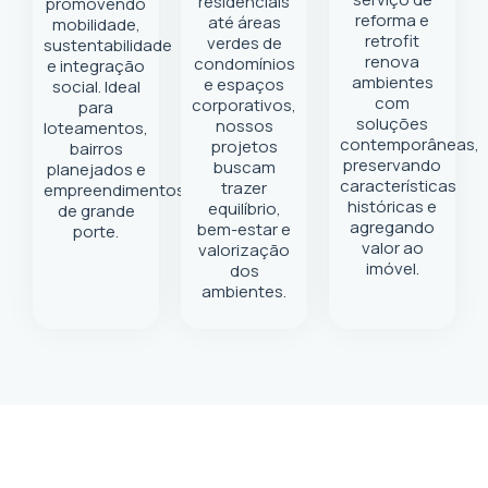
residenciais
promovendo
reforma e
até áreas
mobilidade,
retrofit
verdes de
sustentabilidade
renova
condomínios
e integração
ambientes
e espaços
social. Ideal
com
corporativos,
para
soluções
nossos
loteamentos,
contemporâneas,
projetos
bairros
preservando
buscam
planejados e
características
trazer
empreendimentos
históricas e
equilíbrio,
de grande
agregando
bem-estar e
porte.
valor ao
valorização
imóvel.
dos
ambientes.