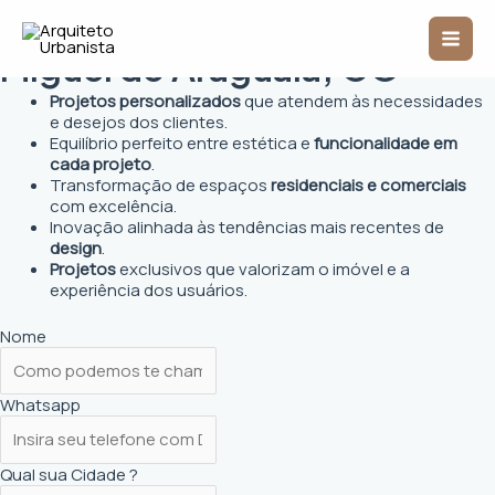
Ir
Arquiteto Urbanista em São
Mai
para
o
Miguel do Araguaia, GO
Men
conteúdo
Projetos personalizados
que atendem às necessidades
e desejos dos clientes.
Equilíbrio perfeito entre estética e
funcionalidade em
cada projeto
.
Transformação de espaços
residenciais e comerciais
com excelência.
Inovação alinhada às tendências mais recentes de
design
.
Projetos
exclusivos que valorizam o imóvel e a
experiência dos usuários.
Nome
Whatsapp
Qual sua Cidade ?