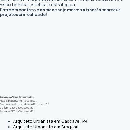
visão técnica, estética e estratégica.
Entre em contato e comece hoje mesmo a transformar seus
projetos em realidade!
Parceiros e Sites Recomendados:
Móveis planejados em Itapema-SC
/
Escritório de Contabilidade em Dourados-MS
/
Contabilidade em Dourados-MS
/
Consultor SEO em Dourados-MS
Arquiteto Urbanista em Cascavel, PR
Arquiteto Urbanista em Araquari