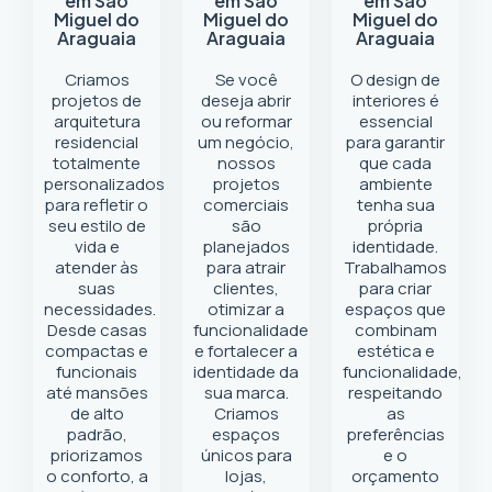
em São
em São
em São
Miguel do
Miguel do
Miguel do
Araguaia
Araguaia
Araguaia
Criamos
Se você
O design de
projetos de
deseja abrir
interiores é
arquitetura
ou reformar
essencial
residencial
um negócio
,
para garantir
totalmente
nossos
que cada
personalizados
projetos
ambiente
para refletir o
comerciais
tenha sua
seu estilo de
são
própria
vida e
planejados
identidade.
atender às
para atrair
Trabalhamos
suas
clientes,
para criar
necessidades.
otimizar a
espaços que
Desde casas
funcionalidade
combinam
compactas e
e fortalecer a
estética e
funcionais
identidade da
funcionalidade,
até mansões
sua marca.
respeitando
de alto
Criamos
as
padrão,
espaços
preferências
priorizamos
únicos para
e o
o conforto, a
lojas,
orçamento