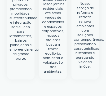
Nosso
Desde jardins
privados,
serviço de
residenciais
promovendo
reforma e
até áreas
mobilidade,
retrofit
verdes de
sustentabilidade
renova
condomínios
e integração
ambientes
e espaços
social. Ideal
com
corporativos,
para
soluções
nossos
loteamentos,
contemporâneas,
projetos
bairros
preservando
buscam
planejados e
características
trazer
empreendimentos
históricas e
equilíbrio,
de grande
agregando
bem-estar e
porte.
valor ao
valorização
imóvel.
dos
ambientes.