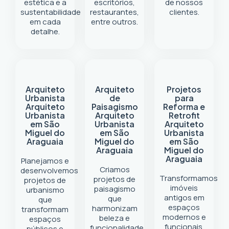
estética e a
escritórios,
de nossos
sustentabilidade
restaurantes,
clientes.
em cada
entre outros.
detalhe.
Arquiteto
Arquiteto
Projetos
Urbanista
de
para
Arquiteto
Paisagismo
Reforma e
Urbanista
Arquiteto
Retrofit
em São
Urbanista
Arquiteto
Miguel do
em São
Urbanista
Araguaia
Miguel do
em São
Araguaia
Miguel do
Araguaia
Planejamos e
Criamos
desenvolvemos
Transformamos
projetos de
projetos de
imóveis
paisagismo
urbanismo
antigos em
que
que
espaços
harmonizam
transformam
modernos e
beleza e
espaços
funcionais.
funcionalidade.
públicos e